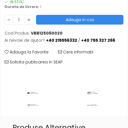
IN STOC
Durata de livrare:
1
Adauga in cos
Cod Produs:
VBB125060020
Ai nevoie de ajutor?
+40 215556332
/
+40 755 327 266
Adauga la Favorite
Cere informatii
Solicita publicarea in SEAP
Produse Alternative