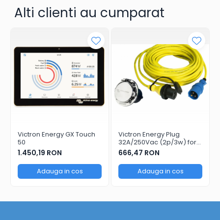
Alti clienti au cumparat
Victron Energy GX Touch
Victron Energy Plug
50
32A/250Vac (2p/3w) for
Power Inlet 32A
1.450,19 RON
666,47 RON
Adauga in cos
Adauga in cos