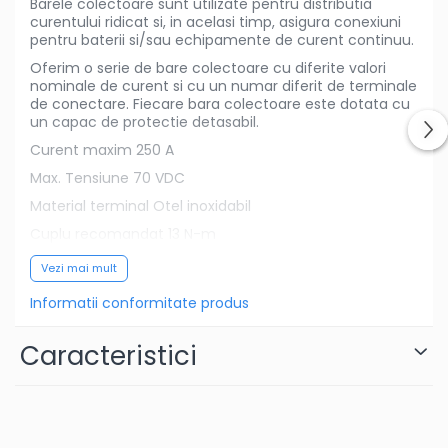
Barele colectoare sunt utilizate pentru distributia
curentului ridicat si, in acelasi timp, asigura conexiuni
pentru baterii si/sau echipamente de curent continuu.
Oferim o serie de bare colectoare cu diferite valori
nominale de curent si cu un numar diferit de terminale
de conectare. Fiecare bara colectoare este dotata cu
un capac de protectie detasabil.
Curent maxim 250 A
Max. Tensiune 70 VDC
Material terminal Otel inoxidabil
Cuplu recomandat 13 N-m
Greutate 0,43 kg
Vezi mai mult
Dimensiuni (hxlxd) (cu capac) 48 x 237 x 70 mm
Informatii conformitate produs
Caracteristici