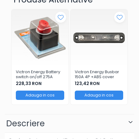
Victron Energy Battery
Victron Energy Busbar
Vi
switch on/off 275A
150A 4P +ABS cover
25
228,33 RON
123,42 RON
37
Adauga in cos
Adauga in cos
Descriere