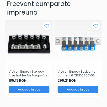
Frecvent cumparate
impreuna
Victron Energy Six-way
Victron Energy Busbar to
fuse holder for Mega-fuse
connect 6 CIP100200100
with busbar (250A)
(1500 A)
185,13 RON
296,21 RON
Adauga in cos
Adauga in cos