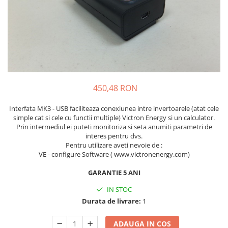
Accesorii
Invertoare off-grid
Incarcatoare solare
PWM
MPPT
Convertoare DC-DC
450,48 RON
Monitorizare si control
Protectii & izolatoare baterii
Interfata MK3 - USB faciliteaza conexiunea intre invertoarele (atat cele
Cabluri si interfete
simple cat si cele cu functii multiple) Victron Energy si un calculator.
Prin intermediul ei puteti monitoriza si seta anumiti parametri de
Incarcatoare de retea
interes pentru dvs.
Accesorii
Pentru utilizare aveti nevoie de :
Acumulatori
VE - configure Software ( www.victronenergy.com)
AGM
GARANTIE 5 ANI
Gel
IN STOC
Telecom
Durata de livrare:
1
LiFePO4
ADAUGA IN COS