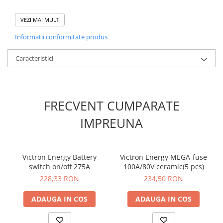
AICI
2) Declaratie de conformitate: descarca
VEZI MAI MULT
Informatii conformitate produs
Caracteristici
FRECVENT CUMPARATE
IMPREUNA
Victron Energy Battery
Victron Energy MEGA-fuse
switch on/off 275A
100A/80V ceramic(5 pcs)
228,33 RON
234,50 RON
ADAUGA IN COS
ADAUGA IN COS