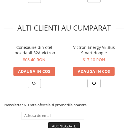
ALTI CLIENTI AU CUMPARAT
Conexiune din otel
Victron Energy VE.Bus
inoxidabil 32A Victron
Smart dongle
Energy Power Inlet Stainless
808,40 RON
617,10 RON
Steel 32A
ADAUGA IN COS
ADAUGA IN COS
Newsletter
Nu rata ofertele si promotiile noastre