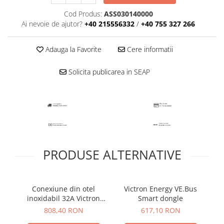
Plumb Carbon
Cod Produs:
ASS030140000
Panouri fotovoltaice
Ai nevoie de ajutor?
+40 215556332
/
+40 755 327 266
Statii de incarcare
Structuri K2 Systems
Adauga la Favorite
Cere informatii
Cleme structura sigle/speed Rail
Solicita publicarea in SEAP
Structura Dome
Structura SingleRail
Structura BasicRail
Kituri
BestSellers
Produse resigilate
PRODUSE ALTERNATIVE
Promotii
Proiecte Speciale
Conexiune din otel
Victron Energy VE.Bus
Vi
inoxidabil 32A Victron
Smart dongle
Energy Power Inlet
808,40 RON
617,10 RON
Stainless Steel 32A