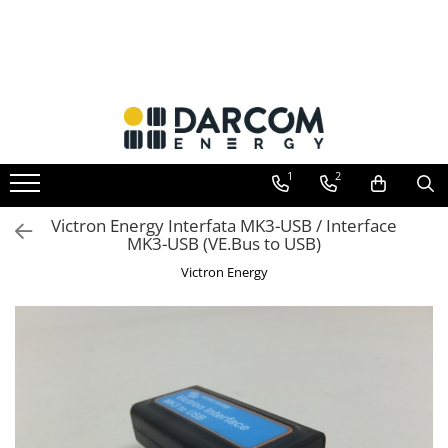
Toate Produsele
Automotive
Marine
Residential
1
2
Industrial
Invertoare hibrid
Victron Energy Interfata MK3-USB / Interface
Multiplus
MK3-USB (VE.Bus to USB)
Quattro
Victron Energy
EasySolar
Fronius GEN24
Invertoare on-grid
Invertoare On-Grid uz rezidențial
Invertoare On-Grid uz industrial