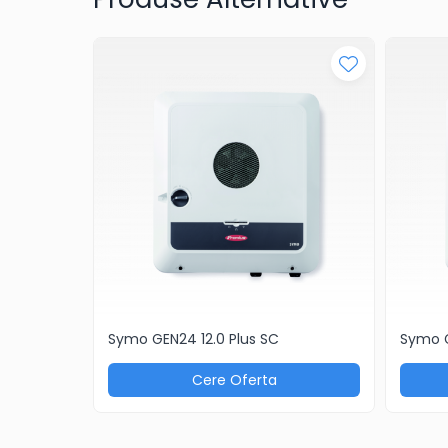
Acumulatori
AGM
Gel
Telecom
LiFePO4
Plumb Carbon
Panouri Fotovoltaice
Statii De Incarcare
Structuri K2 Systems
Cleme structura sigle/speed
Rail
Symo GEN24 12.0 Plus SC
Symo G
Structura Dome
Cere Oferta
Structura SingleRail
Structura BasicRail
Kituri