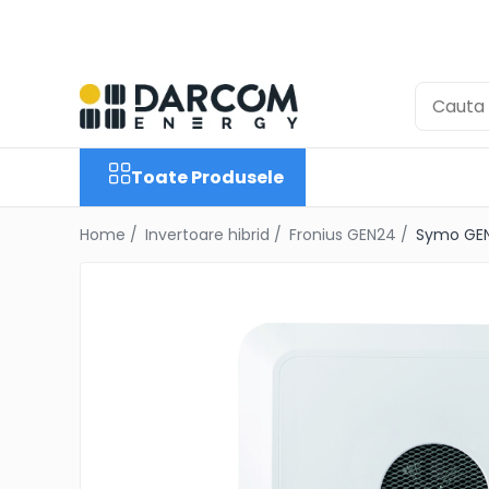
Toate Produsele
Automotive
Marine
Toate Produsele
Residential
Industrial
Home /
Invertoare hibrid /
Fronius GEN24 /
Symo GEN
Invertoare Hibrid
Multiplus
Quattro
EasyPlus
EcoMulti
EasySolar
Fronius GEN24