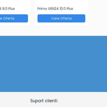
 8.0 Plus
Primo GEN24 10.0 Plus
Backup
e Oferta
Cere Oferta
Suport clienti