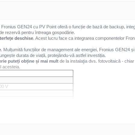
s Fronius GEN24 cu PV Point oferă o funcție de bază de backup, integ
 de rezervă pentru întreaga gospodărie.
erfețe deschise
. Acest lucru face ca integrarea componentelor Froniu
e
. Mulțumită funcțiilor de management ale energiei, Fronius GEN24 
lungește durata de viață, protejându-vă astfel investiția.
rie puteți obține și mai mult
de la instalaţia dvs. fotovoltaică - chiar
l acesteia.
00 V
0 V
00 V
 25 A ; MPPT 2: 12.5 A
 40 A ; MPPT 2: 20 A
 2 ; MPPT 2: 1;