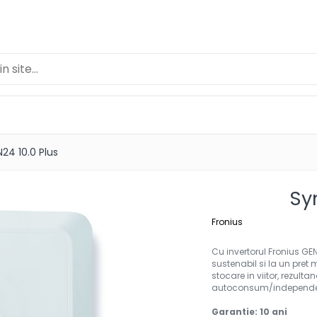
24 10.0 Plus
Sy
Fronius
Cu invertorul Fronius GE
sustenabil si la un pret
stocare in viitor, rezulta
autoconsum/independen
Garantie: 10 ani