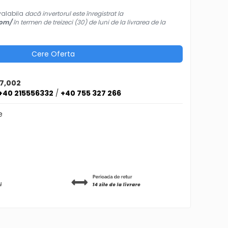
valabila
dacă invertorul este înregistrat la
com/
în termen de treizeci (30) de luni de la livrarea de la
Cere Oferta
57,002
+40 215556332
/
+40 755 327 266
e