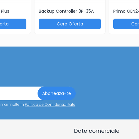
Plus
Backup Controller 3P-35A
Primo GEN24
000 m
09, IEC 62116, IEC 61727, IEC
erta
Cere Oferta
Cer
 VDE 0126,VDE AR-N4105, AS/NZS
 EN 50549, CEI 0-21, G98/G99,
%
a mai multe in
Politica de Confidentialitate
s Solar.web, Modbus TCP SunSpec,
 Solar API (JSON)
entul energiei
Date comerciale