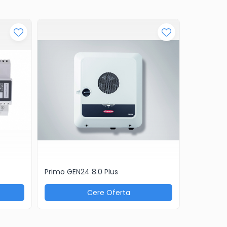
Primo GEN24 8.0 Plus
Primo GEN
Cere Oferta