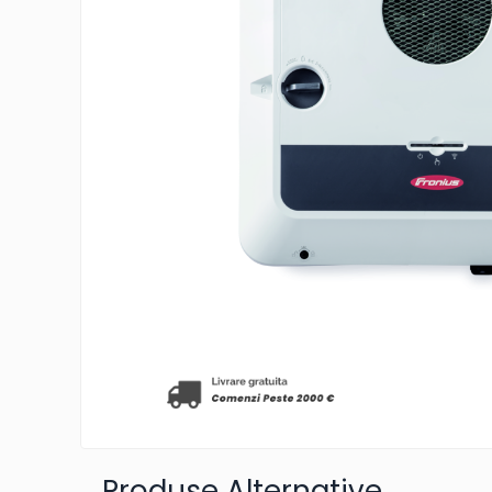
Invertoare On-Grid
Invertoare On-Grid uz
rezidențial
Invertoare On-Grid uz industrial
Accesorii
Invertoare Off-Grid
Incarcatoare Solare
PWM
MPPT
Convertoare DC-DC
Monitorizare Si Control
Protectii & Izolatoare Baterii
Cabluri Si Interfete
Incarcatoare De Retea
Accesorii
Produse Alternative