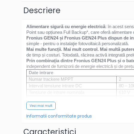
Descriere
BestSellers
Produse Resigilate
Promotii
Alimentare sigură cu energie electrică
: în acest sen
Point sau opțiunea Full Backup*, care oferă alimentare
Proiecte Speciale
Fronius GEN24 și Fronius GEN24 Plus dispun de int
simple - pentru o instalaţie fotovoltaică personalizată.
Mai multe funcții. Mai mult control. Mai multă puter
de timp și costuri. Totodată, răcirea activă integrată pre
Prin combinația dintre Fronius GEN24 Plus și o bate
independent de furnizorii de energie electrică și de prețu
Date intrare
Numar trackere MPPT
2
Interval tensiune intrare DC
80 – 10
Tensiune de intrare nominala
610 V
Alimentare tensiune de pornire
80 V
Interval de tensiune MPP util
Vezi mai mult
80 – 80
Interval de tensiune Maximum Power Point
224 – 8
Informatii conformitate produs
Curent maxim de intrari utilizabil
MPPT 1:
Curent de scurtcircuit camp de module
MPPT 1:
Caracteristici
Numar conexiuni DC
MPPT 1: