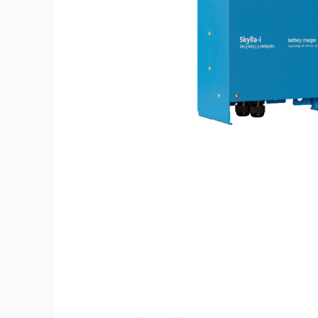
Invertoare On-Grid uz industrial
Accesorii
Invertoare Off-Grid
Incarcatoare Solare
PWM
MPPT
Convertoare DC-DC
Monitorizare Si Control
Protectii & Izolatoare Baterii
Cabluri Si Interfete
Incarcatoare De Retea
Accesorii
Acumulatori
AGM