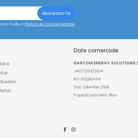
a mai multe in
Politica de Confidentialitate
Date comerciale
DARCOM ENERGY SOLUTIONS 
lata
J40/7253/2014
etur
RO 33296434
duselor
Sos. Oltenitei 219A
Retur
Popesti Leordeni, Ilfov