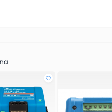
una
detalii complete!