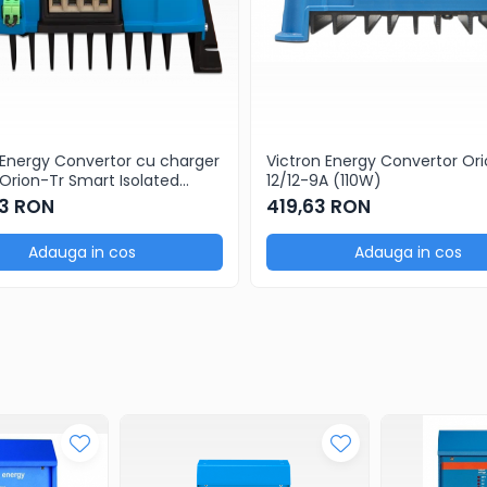
 Energy Convertor cu charger
Victron Energy Convertor Or
rion-Tr Smart Isolated
12/12-9A (110W)
0 (360W)
63 RON
419,63 RON
Adauga in cos
Adauga in cos