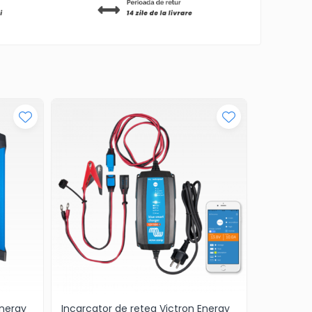
Energy
Incarcator de retea Victron Energy
Incarcato