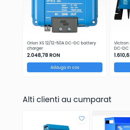
Orion XS 12/12-50A DC-DC battery
Victron
charger
DC-DC O
12/12-3
2.048,78 RON
1.610,
Adauga in cos
Alti clienti au cumparat