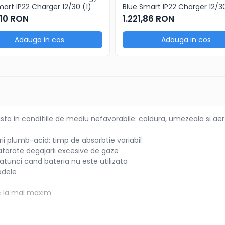
mart IP22 Charger 12/30 (1)
Blue Smart IP22 Charger 12/3
,10 RON
1.221,86 RON
Adauga in cos
Adauga in cos
sta in conditiile de mediu nefavorabile: caldura, umezeala si aer
ii plumb-acid: timp de absorbtie variabil
datorate degajarii excesive de gaze
 atunci cand bateria nu este utilizata
odele
ic la mal maxim