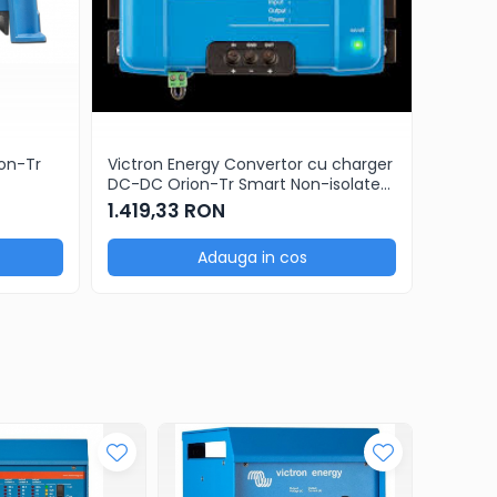
ion-Tr
Victron Energy Convertor cu charger
Victron
DC-DC Orion-Tr Smart Non-isolated
12/12-
12/12-30 (360W)
1.419,33 RON
1.326
Adauga in cos