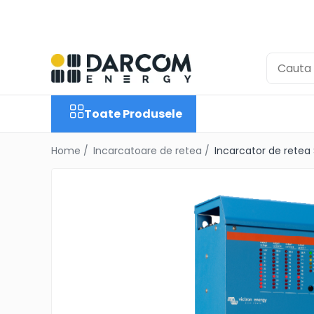
Toate Produsele
Automotive
Marine
Toate Produsele
Residential
Industrial
Home /
Incarcatoare de retea /
Incarcator de retea 
Invertoare Hibrid
Multiplus
Quattro
EasySolar
Fronius GEN24
Invertoare On-Grid
Invertoare On-Grid uz
rezidențial