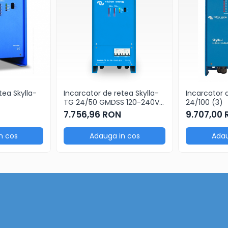
tea Skylla-
Incarcator de retea Skylla-
Incarcator d
TG 24/50 GMDSS 120-240V
24/100 (3)
excl. panel
7.756,96 RON
9.707,00
n cos
Adauga in cos
Adau