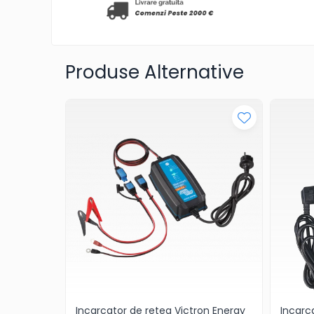
Gel
Telecom
LiFePO4
Produse Alternative
Plumb Carbon
Panouri Fotovoltaice
Statii De Incarcare
Structuri K2 Systems
Cleme structura sigle/speed
Rail
Structura Dome
Structura SingleRail
Structura BasicRail
Kituri
BestSellers
Produse Resigilate
Incarcator de retea Victron Energy
Incarc