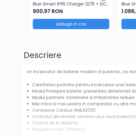
Blue Smart IP65 Charger 12/15 + DC
Blue S
Promotii
connector
900,97 RON
1.086
Proiecte Speciale
Adauga in cos
Descriere
Un incarcator de baterie modern si puternic, ce rezi
Cantitatea potrivita pentru incarcarea unei bater
Modul Protejare baterie: prevenirea deteriorarii 
Modul pastrare: intretinere si imbatranire reduse
Mai mica si mai usoara in comparatie cu alte m
Conexiune Canbus NMEA2000
Controlul alimentarii: setarea unui racord electr
Control de la distanta
Pregatire Li-ion (LiFePo4)