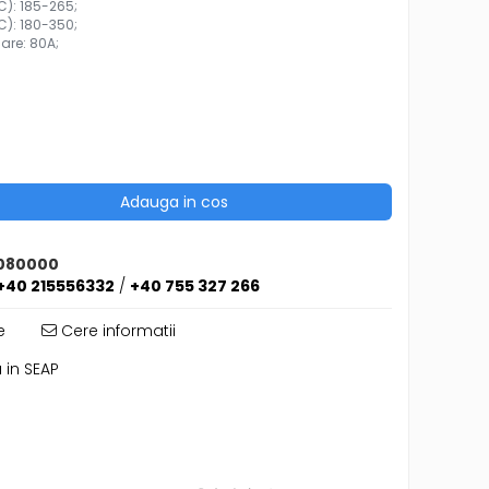
AC): 185-265;
DC): 180-350;
care: 80A;
Adauga in cos
080000
+40 215556332
/
+40 755 327 266
e
Cere informatii
 in SEAP