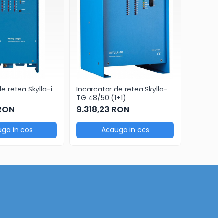
e retea Skylla-i
Incarcator de retea Skylla-
Incarca
TG 48/50 (1+1)
24/80 
 RON
9.318,23 RON
7.991
ga in cos
Adauga in cos