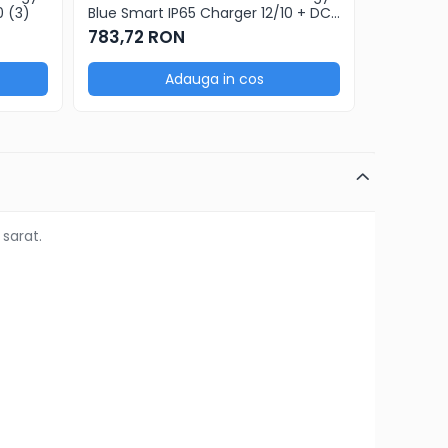
0 (3)
Blue Smart IP65 Charger 12/10 + DC
Blue Smar
connector
783,72 RON
1.110,78
Adauga in cos
 sarat.