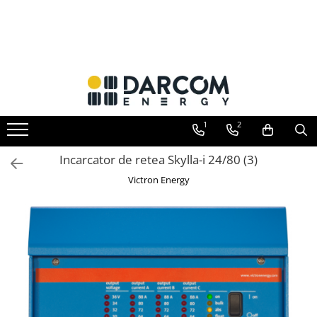
Invertoare hibrid
Invertoare on-grid
Incarcatoare solare
Acumulatori
Structuri K2 Systems
Multiplus
Invertoare On-Grid uz rezidențial
PWM
AGM
Cleme structura sigle/speed Rail
Quattro
Invertoare On-Grid uz industrial
MPPT
Gel
Structura Dome
EasySolar
Accesorii
Telecom
Structura SingleRail
1
2
Fronius GEN24
LiFePO4
Structura BasicRail
Plumb Carbon
Incarcator de retea Skylla-i 24/80 (3)
Victron Energy