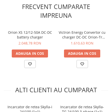
Curent maxim de incarcare: 80A;
FRECVENT CUMPARATE
Numar iesiri: 3;
Capacitatea bateriei (Ah): 400-800;
IMPREUNA
Temperatura de operare:
-20 to +60°C;
Dimensiune (mm): 405 x 250 x 150;
Greutate (Kg): 7;
Orion XS 12/12-50A DC-DC
Victron Energy Convertor cu
Va rugam sa consultati cartea tehnica pentru detalii
battery charger
charger DC-DC Orion-Tr
complete!
Smart Isolated 12/12-30
2.048,78 RON
1.610,63 RON
(360W)
ADAUGA IN COS
ADAUGA IN COS
ALTI CLIENTI AU CUMPARAT
Incarcator de retea Skylla-i
Incarcator de retea Skylla-
24/100 (1+1)
TG 24/100 3-phase (1+1)