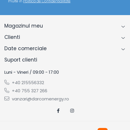
multe in
Politica de Confidentialitate
Va rugam sa consultati cartea tehnica pentru
detalii complete!
Magazinul meu
Clienti
Date comerciale
Suport clienti
Luni - Vineri / 09:00 - 17:00
+40 215556332
+40 755 327 266
vanzari@darcomenergy.ro