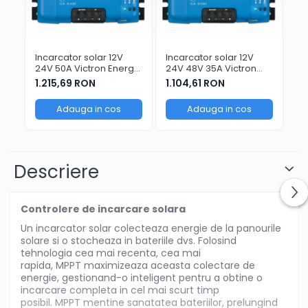
Incarcator solar 12V
Incarcator solar 12V
In
24V 50A Victron Energy
24V 48V 35A Victron
12
SmartSolar MPPT 100/50
Energy BlueSolar MPPT
En
1.215,69 RON
1.104,61 RON
59
150/35
MP
to
Adauga in cos
Adauga in cos
Descriere
Controlere de incarcare solara
Un incarcator solar colecteaza energie de la panourile
solare si o stocheaza in bateriile dvs. Folosind
tehnologia cea mai recenta, cea mai
rapida, MPPT maximizeaza aceasta colectare de
energie, gestionand-o inteligent pentru a obtine o
incarcare completa in cel mai scurt timp
posibil. MPPT mentine sanatatea bateriilor, prelungind