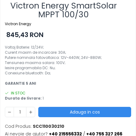
Victron Energy SmartSolar
MPPT 100/30
Victron Energy
845,43 RON
Voltaj Baterie: 12/24V;
Curent maxim de incarcare: 30A;
Putere nominala fotovoltaica: 12V-440W, 24V-880W;
Tensiunea maxima solara: 100V;
Iesire programabila DC: Nu
;
Conexiune bluetooth: Da;
GARANTIE 5 ANI
IN STOC
Durata de livrare:
1
Adauga in cos
Cod Produs:
SCC110030210
Ai nevoie de ajutor?
+40 215556332
/
+40 755 327 266