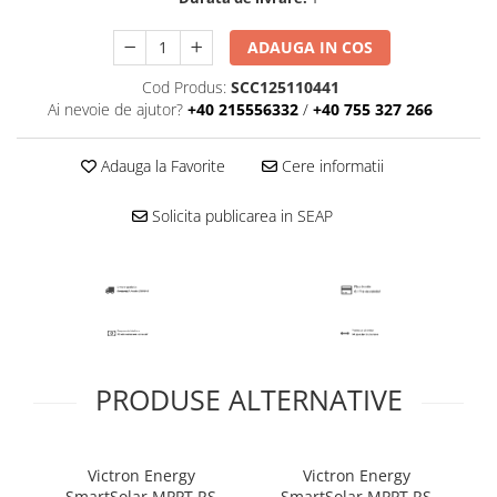
ADAUGA IN COS
Cod Produs:
SCC125110441
Ai nevoie de ajutor?
+40 215556332
/
+40 755 327 266
Adauga la Favorite
Cere informatii
Solicita publicarea in SEAP
PRODUSE ALTERNATIVE
Victron Energy
Victron Energy
In
SmartSolar MPPT RS
SmartSolar MPPT RS
4