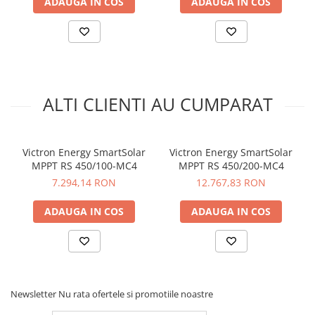
ADAUGA IN COS
ADAUGA IN COS
Voltaj Baterie: 12/24/48V;
Curent maxim de incarcare: 100A;
Putere nominala fotovoltaica: 12V-1450W, 24V-2900W, 48V-
5800W;
Tensiunea maxima solara: 250V;
Iesire programabila DC: Nu
;
Conexiune bluetooth: Nu;
Temperatura de operare
-30 to +60°C;
ALTI CLIENTI AU CUMPARAT
Dimensiune (mm) 216 x 295 x 103;
Greutate (Kg) 4,5;
Fisa
Victron Energy SmartSolar
Victron Energy SmartSolar
tehnica:
https://www.victronenergy.com/upload/documents/Datashee
MPPT RS 450/100-MC4
MPPT RS 450/200-MC4
BlueSolar-charge-controller-MPPT-250-70,-150-100-&-250-100-
7.294,14 RON
12.767,83 RON
VE.Can-EN.pdf
Va rugam sa consultati cartea tehnica pentru detalii
ADAUGA IN COS
ADAUGA IN COS
complete!
Newsletter
Nu rata ofertele si promotiile noastre