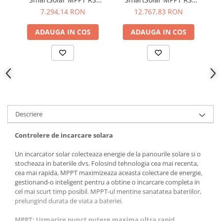
450/100-MC4
450/200-MC4
7.294,14 RON
12.767,83 RON
ADAUGA IN COS
ADAUGA IN COS
Descriere
Controlere de incarcare solara
Un incarcator solar colecteaza energie de la panourile solare si o
stocheaza in bateriile dvs. Folosind tehnologia cea mai recenta,
cea mai rapida, MPPT maximizeaza aceasta colectare de energie,
gestionand-o inteligent pentru a obtine o incarcare completa in
cel mai scurt timp posibil. MPPT-ul mentine sanatatea bateriilor,
prelungind durata de viata a bateriei.
MPPT: Urmarire punct putere maxima ultra rapid