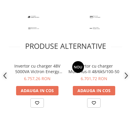
PRODUSE ALTERNATIVE
Invertor cu charger 48V
Invertor cu charger
I
NOU
5000VA Victron Energy
MultiPlus-II 48/6k5/100-50
1
MultiPlus II GX
6.757,26 RON
6.701,72 RON
48/5000/70-50
ADAUGA IN COS
ADAUGA IN COS