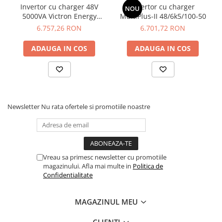
Color Control GX sau Venus GX, de la reglarea unitatii dvs. Multi
Invertor cu charger 48V
Invertor cu charger
NOU
pana la a porni automat un generator de rezerva si mai mult...
5000VA Victron Energy
MultiPlus-II 48/6k5/100-50
MultiPlus II GX 48/5000/70-
6.757,26 RON
6.701,72 RON
50
ADAUGA IN COS
ADAUGA IN COS
Newsletter
Nu rata ofertele si promotiile noastre
Vreau sa primesc newsletter cu promotiile
magazinului. Afla mai multe in
Politica de
Confidentialitate
MAGAZINUL MEU
CLIENTI