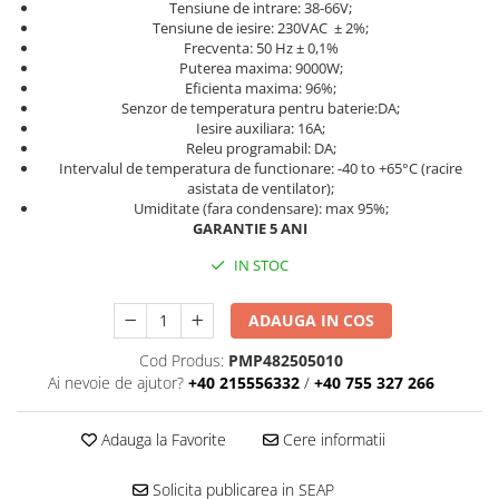
Tensiune de intrare: 38-66V;
Tensiune de iesire: 230VAC ± 2%;
Frecventa: 50 Hz ± 0,1%
Puterea maxima: 9000W;
Eficienta maxima: 96%;
Senzor de temperatura pentru baterie:DA;
Iesire auxiliara: 16A;
Releu programabil: DA;
Intervalul de temperatura de functionare: -40 to +65°C (racire
asistata de ventilator);
Umiditate (fara condensare): max 95%;
GARANTIE 5 ANI
IN STOC
ADAUGA IN COS
Cod Produs:
PMP482505010
Ai nevoie de ajutor?
+40 215556332
/
+40 755 327 266
Adauga la Favorite
Cere informatii
Solicita publicarea in SEAP