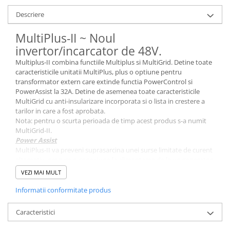
Descriere
MultiPlus-II ~ Noul
invertor/incarcator de 48V.
Multiplus-II combina functiile Multiplus si MultiGrid. Detine toate
caracteristicile unitatii MultiPlus, plus o optiune pentru
transformator extern care extinde functia PowerControl si
PowerAssist la 32A. Detine de asemenea toate caracteristicile
MultiGrid cu anti-insularizare incorporata si o lista in crestere a
tarilor in care a fost aprobata.
Nota: pentru o scurta perioada de timp acest produs s-a numit
MultiGrid-II.
Power Assist
MultiPlus-II va preveni suprasarcina unei surse limitate de curent
alternativ, precum o conexiune la alimentarea de la un generator
sau de la mal. In primul rand, alimentarea bateriei va fi redusa in
VEZI MAI MULT
mod automat cand in mod normal s-ar fi produs o suprasarcina.
Al doilea nivel va mari voltajul iesirii unui generator sau a unei
Informatii conformitate produs
surse de energie de la mal cu putere preluata de la baterie.
Caracteristici
ESS: Sisteme de stocare a energiei
MultiGrid II reprezinta componenta cheie intr-un sistem Victron