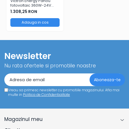
Victron Energy Panou
fotovoltaic 360W-24V
monocristalin Solar Panel
1.308,25 RON
360W-24V Mono
Adauga in cos
Newsletter
Nu rata ofertele si promotiile noastre
Vreau sa primesc newsletter cu promotiile magazinului. Afla mai
multe in
Politica de Confidentialitate
Magazinul meu