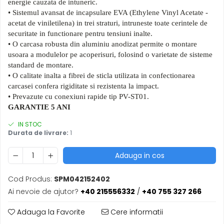
energie cauzata de intuneric.
• Sistemul avansat de incapsulare EVA (Ethylene Vinyl Acetate -
acetat de viniletilena) in trei straturi, intruneste toate cerintele de
securitate in functionare pentru tensiuni inalte.
• O carcasa robusta din aluminiu anodizat permite o montare
usoara a modulelor pe acoperisuri, folosind o varietate de sisteme
standard de montare.
• O calitate inalta a fibrei de sticla utilizata in confectionarea
carcasei confera rigiditate si rezistenta la impact.
• Prevazute cu conexiuni rapide tip PV-ST01.
GARANTIE 5 ANI
IN STOC
Durata de livrare:
1
Adauga in cos
Cod Produs:
SPM042152402
Ai nevoie de ajutor?
+40 215556332
/
+40 755 327 266
Adauga la Favorite
Cere informatii