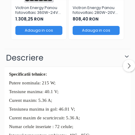
Victron Energy Panou
Victron Energy Panou
Vi
fotovoltaic 360W-24V
fotovoltaic 280W-20V
fo
monocristalin Solar
policristalin Solar Panel
mo
1.308,25 RON
808,40 RON
78
Panel 360W-24V Mono
280W-20V poly
Pa
Adauga in cos
Adauga in cos
Descriere
Specificatii tehnice:
Putere nominala: 215 W;
Tensiune maxima: 40.1 V;
Curent maxim: 5.36 A;
Tensiunea maxima in gol: 46.01 V;
Curent maxim de scurtcircuit: 5.36 A;
Numar celule inseriate : 72 celule;