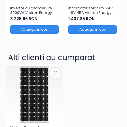
Invertor cu charger 12V
Incarcator solar 12V 24V
3000VA Victron Energy
48V 45A Victron Energy
MultiPlus 12/3000/120-16
SmartSolar MPPT 150/45
8.225,96 RON
1.437,85 RON
Adauga in cos
Adauga in cos
Alti clienti au cumparat