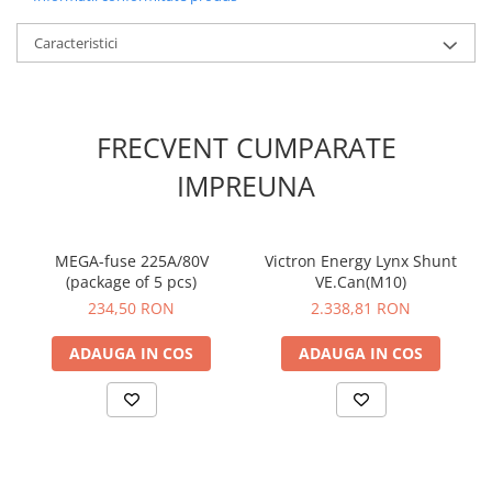
Tensiuni de sistem suportate 12, 24 sau 48V
Curent nominal 1000A
Consum de energie Maxim 100mA (cu toate LED-urile aprinse)
Caracteristici
Dimensiunile carcasei (hxlxw) 290 x 170 x 80 mm
Greutatea unitatii 2,2 kg
Temperatura de functionare -40°C pana la +60°
Umiditate Max. 95% (fara condensare)
FRECVENT CUMPARATE
Clasa de protectie IP22
IMPREUNA
MEGA-fuse 225A/80V
Victron Energy Lynx Shunt
(package of 5 pcs)
VE.Can(M10)
234,50 RON
2.338,81 RON
ADAUGA IN COS
ADAUGA IN COS