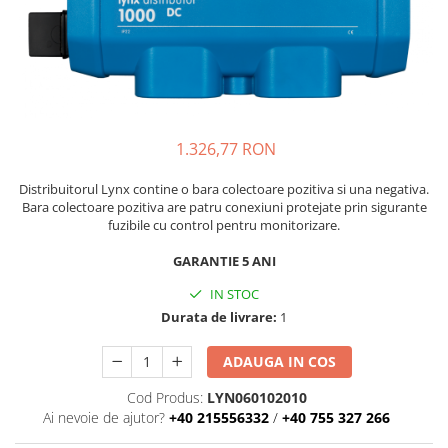
Accesorii
Invertoare off-grid
Incarcatoare solare
PWM
MPPT
Convertoare DC-DC
1.326,77 RON
Monitorizare si control
Distribuitorul Lynx contine o bara colectoare pozitiva si una negativa.
Protectii & izolatoare baterii
Bara colectoare pozitiva are patru conexiuni protejate prin sigurante
Cabluri si interfete
fuzibile cu control pentru monitorizare.
Incarcatoare de retea
GARANTIE 5 ANI
Accesorii
IN STOC
Acumulatori
Durata de livrare:
1
AGM
Gel
ADAUGA IN COS
Telecom
Cod Produs:
LYN060102010
Ai nevoie de ajutor?
+40 215556332
/
+40 755 327 266
LiFePO4