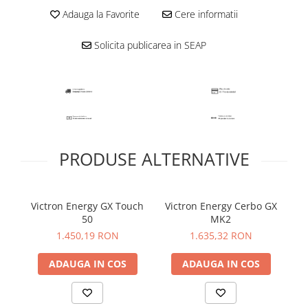
Plumb Carbon
Adauga la Favorite
Cere informatii
Panouri fotovoltaice
Statii de incarcare
Solicita publicarea in SEAP
Structuri K2 Systems
Cleme structura sigle/speed Rail
Structura Dome
Structura SingleRail
Structura BasicRail
PRODUSE ALTERNATIVE
Kituri
BestSellers
Produse resigilate
Victron Energy GX Touch
Victron Energy Cerbo GX
Promotii
50
MK2
1.450,19 RON
1.635,32 RON
Proiecte Speciale
ADAUGA IN COS
ADAUGA IN COS