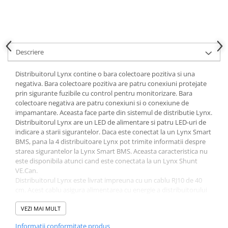
Descriere
Distribuitorul Lynx contine o bara colectoare pozitiva si una
negativa. Bara colectoare pozitiva are patru conexiuni protejate
prin sigurante fuzibile cu control pentru monitorizare. Bara
colectoare negativa are patru conexiuni si o conexiune de
impamantare. Aceasta face parte din sistemul de distributie Lynx.
Distribuitorul Lynx are un LED de alimentare si patru LED-uri de
indicare a starii sigurantelor. Daca este conectat la un Lynx Smart
BMS, pana la 4 distribuitoare Lynx pot trimite informatii despre
starea sigurantelor la Lynx Smart BMS. Aceasta caracteristica nu
este disponibila atunci cand este conectata la un Lynx Shunt
VE.Can.
Distribuitorul Lynx este livrat impreuna cu un cablu RJ10 de 40
cm. Acest cablu asigura alimentarea cu energie a distribuitorului
Lynx si, daca este conectat la un Lynx Smart BMS, este utilizat si
pentru a transmite date.
VEZI MAI MULT
Gama de tensiune 9 - 60Vdc
Informatii conformitate produs