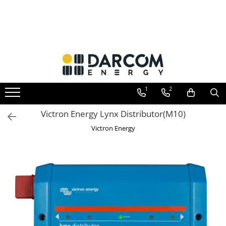
Toate Produsele
Automotive
Marine
Residential
1
2
Industrial
Invertoare hibrid
Victron Energy Lynx Distributor(M10)
Multiplus
Victron Energy
Quattro
EasySolar
Fronius GEN24
Invertoare on-grid
Invertoare On-Grid uz rezidențial
Invertoare On-Grid uz industrial