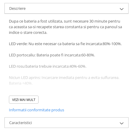
Descriere
Dupa ce bateria a fost utilizata, sunt necesare 30 minute pentru
ca aceasta sa-si recapete starea constanta si pentru ca panoul sa
indice o stare corecta.
LED verde: Nu este necesar ca bateria sa fie incarcata:80%-100%.
LED portocaliu: Bateria poate fi incarcata:60-80%.
LED rosu:bateria trebuie incarcata:40%-60%.
Niciun LED aprins: Incarcare imediata pentru a evita sulfurarea.
Bateria <40%.
Specificatii tehnice:
VEZI MAI MULT
-
Tensiune: 6-15 V
Informatii conformitate produs
-Curent maxim:30 A
-Lungimea cablului:1.5 m
-Dimensiune (mm): 45 x 26 x 50
Caracteristici
-Dimensiunea panoului(mm): 39 x 22