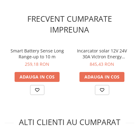
-Protectie: Siguranta fuzibila ATO 30 A
-Greutate: 0.17 kg
FRECVENT CUMPARATE
Pentru detalii complete va rugam sa consultati fisa
tehnica!
IMPREUNA
Smart Battery Sense Long
Incarcator solar 12V 24V
Range-up to 10 m
30A Victron Energy
SmartSolar MPPT 100/30
259,18 RON
845,43 RON
ADAUGA IN COS
ADAUGA IN COS
ALTI CLIENTI AU CUMPARAT