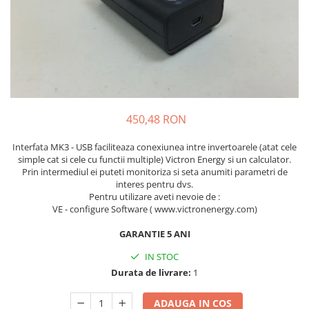
Accesorii
Invertoare off-grid
Incarcatoare solare
PWM
MPPT
Convertoare DC-DC
450,48 RON
Monitorizare si control
Protectii & izolatoare baterii
Interfata MK3 - USB faciliteaza conexiunea intre invertoarele (atat cele
Cabluri si interfete
simple cat si cele cu functii multiple) Victron Energy si un calculator.
Prin intermediul ei puteti monitoriza si seta anumiti parametri de
Incarcatoare de retea
interes pentru dvs.
Accesorii
Pentru utilizare aveti nevoie de :
Acumulatori
VE - configure Software ( www.victronenergy.com)
AGM
GARANTIE 5 ANI
Gel
IN STOC
Telecom
Durata de livrare:
1
LiFePO4
ADAUGA IN COS