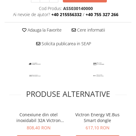
Plumb Carbon
Cod Produs:
ASS030140000
Panouri fotovoltaice
Ai nevoie de ajutor?
+40 215556332
/
+40 755 327 266
Statii de incarcare
Structuri K2 Systems
Adauga la Favorite
Cere informatii
Cleme structura sigle/speed Rail
Solicita publicarea in SEAP
Structura Dome
Structura SingleRail
Structura BasicRail
Kituri
BestSellers
Produse resigilate
PRODUSE ALTERNATIVE
Promotii
Proiecte Speciale
Conexiune din otel
Victron Energy VE.Bus
Vi
inoxidabil 32A Victron
Smart dongle
Energy Power Inlet
808,40 RON
617,10 RON
Stainless Steel 32A