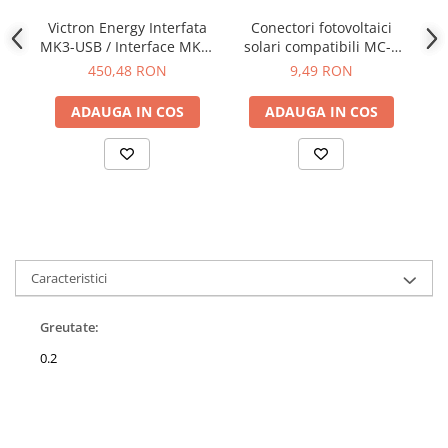
Victron Energy Interfata
Conectori fotovoltaici
MK3-USB / Interface MK3-
solari compatibili MC-4
so
USB (VE.Bus to USB)
(tata)
450,48 RON
9,49 RON
ADAUGA IN COS
ADAUGA IN COS
Caracteristici
Greutate:
0.2