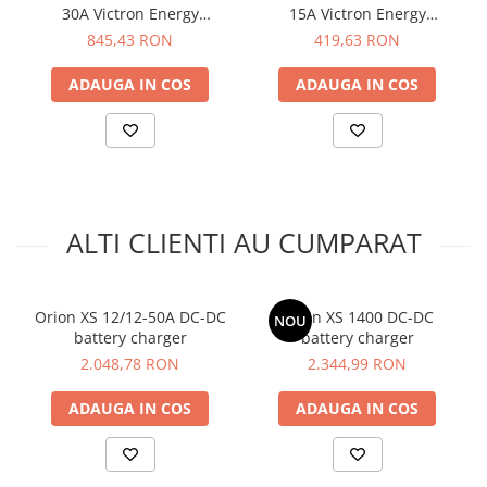
Dimensiune (mm) 340 x 127 x 63;
30A Victron Energy
15A Victron Energy
SmartSolar MPPT 100/30
SmartSolar MPPT 75/15
845,43 RON
419,63 RON
Greutate (kg) 3.05;
ADAUGA IN COS
ADAUGA IN COS
Va rugam sa consultati cartea tehnica pentru detalii
complete!
ALTI CLIENTI AU CUMPARAT
Orion XS 12/12-50A DC-DC
Orion XS 1400 DC-DC
NOU
battery charger
battery charger
2.048,78 RON
2.344,99 RON
ADAUGA IN COS
ADAUGA IN COS