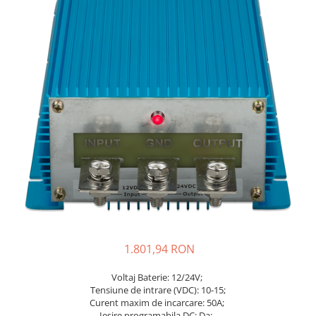
1.801,94 RON
Voltaj Baterie: 12/24V;
Tensiune de intrare (VDC): 10-15;
Curent maxim de incarcare: 50A;
Iesire programabila DC: Da
;