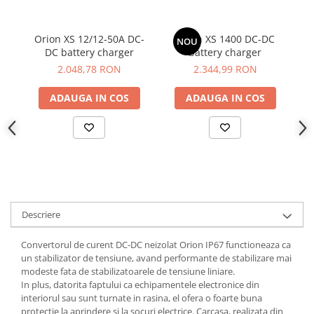
Orion XS 12/12-50A DC-
Orion XS 1400 DC-DC
Vi
NOU
DC battery charger
battery charger
Or
2.048,78 RON
2.344,99 RON
ADAUGA IN COS
ADAUGA IN COS
Descriere
Convertorul de curent DC-DC neizolat Orion IP67 functioneaza ca
un stabilizator de tensiune, avand performante de stabilizare mai
modeste fata de stabilizatoarele de tensiune liniare.
In plus, datorita faptului ca echipamentele electronice din
interiorul sau sunt turnate in rasina, el ofera o foarte buna
protectie la aprindere si la socuri electrice. Carcasa, realizata din