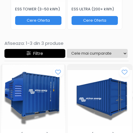
ESS TOWER (3–50 kWh)
ESS ULTRA (200+ kWh)
ES
Cere Oferta
Cere Oferta
Afiseaza:
1-
3
din
3
produse
Filtre