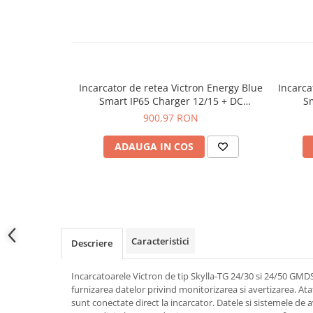
Plumb Carbon
Panouri fotovoltaice
Statii de incarcare
Structuri K2 Systems
Cleme structura sigle/speed Rail
Incarcator de retea Victron Energy Blue
Incarca
Smart IP65 Charger 12/15 + DC
Sm
Structura Dome
connector
900,97 RON
Structura SingleRail
Structura BasicRail
ADAUGA IN COS
Kituri
BestSellers
Produse resigilate
Promotii
Caracteristici
Proiecte Speciale
Descriere
Incarcatoarele Victron de tip Skylla-TG 24/30 si 24/50 GMD
furnizarea datelor privind monitorizarea si avertizarea. Ata
sunt conectate direct la incarcator. Datele si sistemele de 