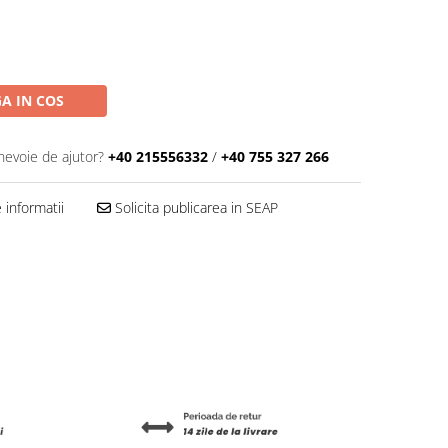
A IN COS
 nevoie de ajutor?
+40 215556332
/
+40 755 327 266
informatii
Solicita publicarea in SEAP