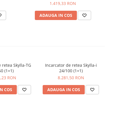
30 (360W)
1.419,33 RON
ADAUGA IN COS
AD
e retea Skylla-TG
Incarcator de retea Skylla-i
Incarcato
50 (1+1)
24/100 (1+1)
24/10
8,23 RON
8.281,50 RON
12
N COS
ADAUGA IN COS
ADAUG