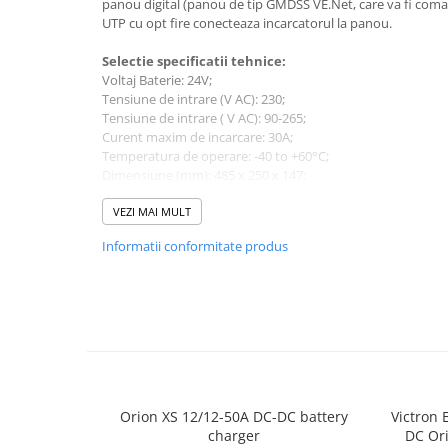
panou digital (panou de tip GMDSS VE.Net, care va fi coma
UTP cu opt fire conecteaza incarcatorul la panou.
Selectie spe
cificatii tehnice:
Voltaj Baterie: 24V;
Tensiune de intrare (V AC): 230;
Tensiune de intrare ( V AC): 90-265;
Curent maxim de incarcare: 30A;
Temperatura de operare:
-40 to +60°C;
Dimensiune (mm): 485 x 250 x 147;
Greutate (Kg): 6;
VEZI MAI MULT
Va rugam sa consultati cartea tehnica pentru detalii
Informatii conformitate produs
Orion XS 12/12-50A DC-DC battery
Victron 
charger
DC Ori