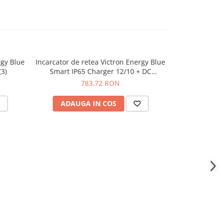
rgy Blue
Incarcator de retea Victron Energy Blue
Incarcator de
(3)
Smart IP65 Charger 12/10 + DC
Smart IP
connector
783,72 RON
ADAUGA IN COS
ADAU