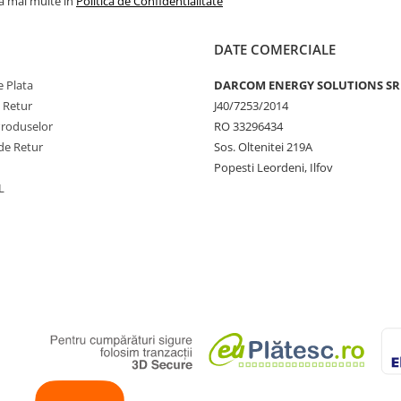
la mai multe in
Politica de Confidentialitate
DATE COMERCIALE
 Plata
DARCOM ENERGY SOLUTIONS SR
e Retur
J40/7253/2014
Produselor
RO 33296434
de Retur
Sos. Oltenitei 219A
Popesti Leordeni, Ilfov
L