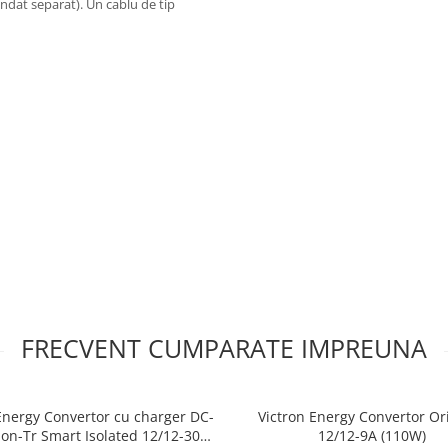
ndat separat). Un cablu de tip
 complete!
FRECVENT CUMPARATE IMPREUNA
Energy Convertor cu charger DC-
Victron Energy Convertor Or
on-Tr Smart Isolated 12/12-30
12/12-9A (110W)