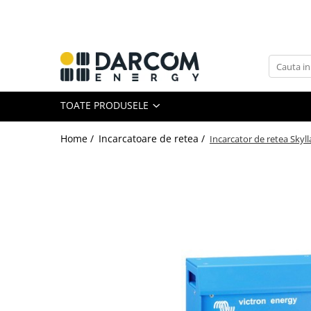
Toate Produsele
Automotive
Marine
TOATE PRODUSELE
Residential
Industrial
Home /
Incarcatoare de retea /
Incarcator de retea Skyl
Invertoare hibrid
Multiplus
Quattro
EasySolar
Fronius GEN24
Invertoare on-grid
Invertoare On-Grid uz rezidențial
Invertoare On-Grid uz industrial