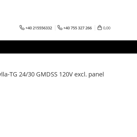
+40 215556332
+40 755 327 266
0,00
ylla-TG 24/30 GMDSS 120V excl. panel