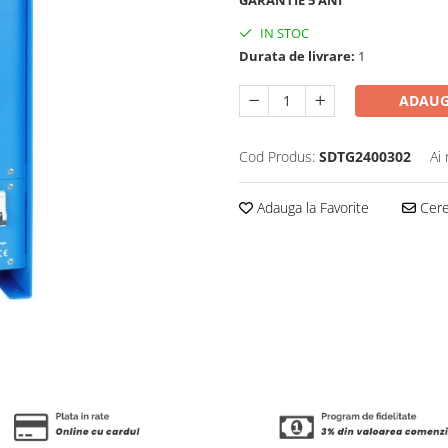
IN STOC
Durata de livrare:
1
ADAUG
Cod Produs:
SDTG2400302
Ai
Adauga la Favorite
Cere 