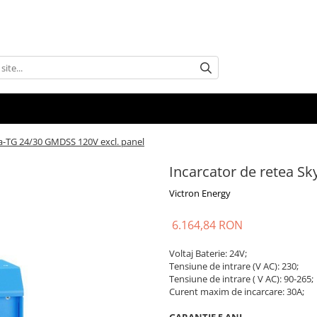
la-TG 24/30 GMDSS 120V excl. panel
Incarcator de retea Sk
Victron Energy
6.164,84 RON
Voltaj Baterie: 24V;
Tensiune de intrare (V AC): 230;
Tensiune de intrare ( V AC): 90-265;
Curent maxim de incarcare: 30A;
GARANTIE 5 ANI