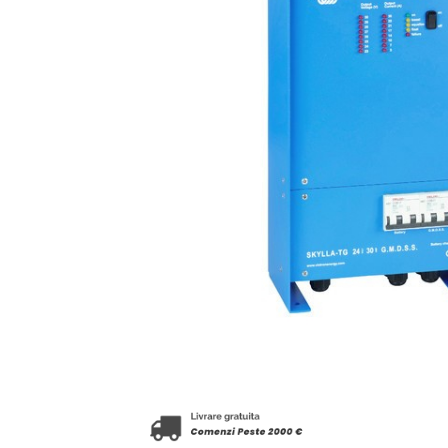
Accesorii
Invertoare off-grid
Incarcatoare solare
PWM
MPPT
Convertoare DC-DC
Monitorizare si control
Protectii & izolatoare baterii
Cabluri si interfete
Incarcatoare de retea
Accesorii
Acumulatori
AGM
Gel
Telecom
LiFePO4