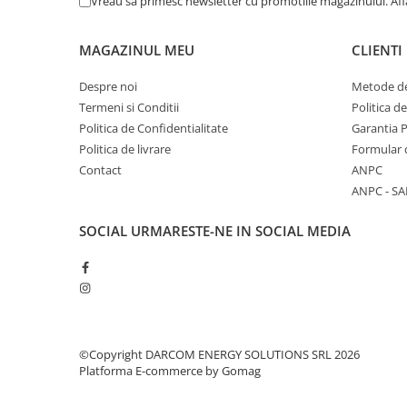
Vreau sa primesc newsletter cu promotiile magazinului. Af
MAGAZINUL MEU
CLIENTI
Despre noi
Metode de
Termeni si Conditii
Politica d
Politica de Confidentialitate
Garantia 
Politica de livrare
Formular 
Contact
ANPC
ANPC - SA
SOCIAL
URMARESTE-NE IN SOCIAL MEDIA
©Copyright DARCOM ENERGY SOLUTIONS SRL 2026
Platforma E-commerce by Gomag