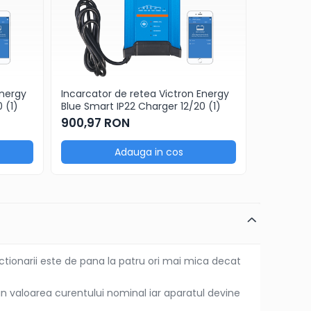
Energy
Incarcator de retea Victron Energy
Incarcato
 (1)
Blue Smart IP22 Charger 12/20 (1)
Blue Smar
900,97 RON
1.221,8
Adauga in cos
tionarii este de pana la patru ori mai mica decat
in valoarea curentului nominal iar aparatul devine