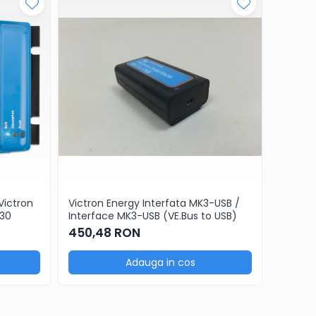
Victron
Victron Energy Interfata MK3-USB /
Incarca
/30
Interface MK3-USB (VE.Bus to USB)
Energy
450,48 RON
419,6
Adauga in cos