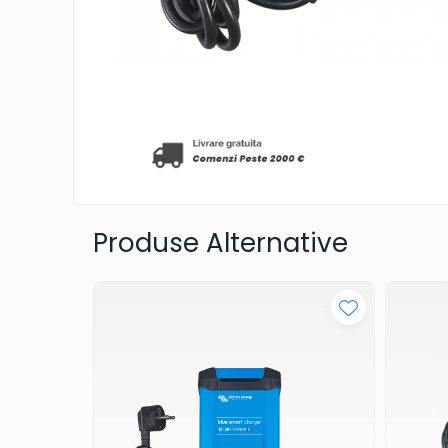
Acumulatori
AGM
Gel
Telecom
LiFePO4
Plumb Carbon
Panouri Fotovoltaice
Statii De Incarcare
Produse Alternative
Structuri K2 Systems
Cleme structura sigle/speed
Rail
Structura Dome
Structura SingleRail
Structura BasicRail
Kituri