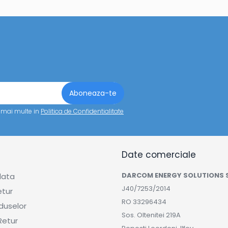
a mai multe in
Politica de Confidentialitate
Date comerciale
DARCOM ENERGY SOLUTIONS 
lata
J40/7253/2014
etur
RO 33296434
duselor
Sos. Oltenitei 219A
Retur