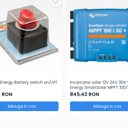
 Energy Battery switch on/off
Incarcator solar 12V 24V 30A 
Energy SmartSolar MPPT 100
3 RON
845,43 RON
Adauga in cos
Adauga in cos