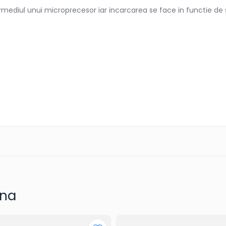
rmediul unui microprecesor iar incarcarea se face in functie de st
una
detalii complete!