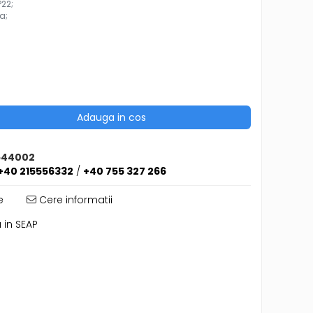
P22;
a;
Adauga in cos
544002
+40 215556332
/
+40 755 327 266
e
Cere informatii
 in SEAP