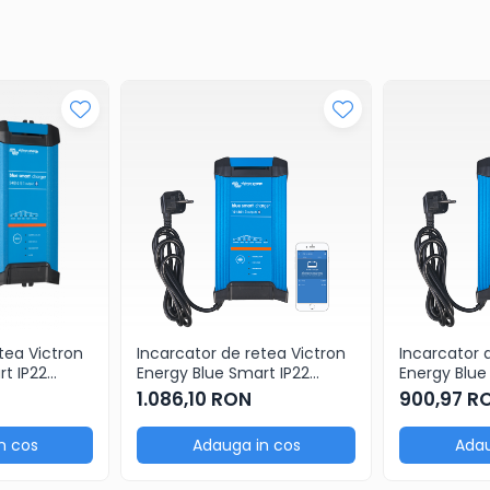
tea Victron
Incarcator de retea Victron
Incarcator 
t IP22
Energy Blue Smart IP22
Energy Blue
)
Charger 12/30 (1)
Charger 12/
1.086,10 RON
900,97 R
n cos
Adauga in cos
Adau