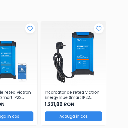
de retea Victron
Incarcator de retea Victron
Incarca
 Smart IP22
Energy Blue Smart IP22
Energy 
20 (1)
Charger 12/30 (3)
Charger
ON
1.221,86 RON
900,9
connec
ga in cos
Adauga in cos