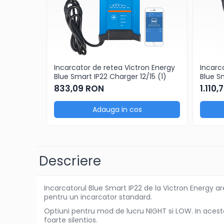
BestSellers
Produse Resigilate
Promotii
Proiecte Speciale
Incarcator de retea Victron Energy
Incarc
Blue Smart IP22 Charger 12/15 (1)
Blue S
833,09 RON
1.110
Adauga in cos
Descriere
Incarcatorul Blue Smart IP22 de la Victron Energy 
pentru un incarcator standard.
Optiuni pentru mod de lucru NIGHT si LOW. In aceste
foarte silentios.