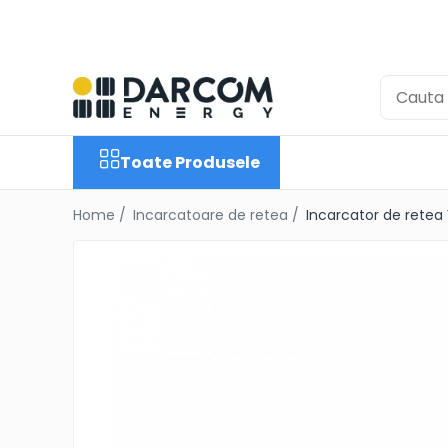
Toate Produsele
Automotive
Marine
Toate Produsele
Residential
Industrial
Home /
Incarcatoare de retea /
Incarcator de retea 
Invertoare Hibrid
Multiplus
Quattro
EasyPlus
EcoMulti
EasySolar
Fronius GEN24