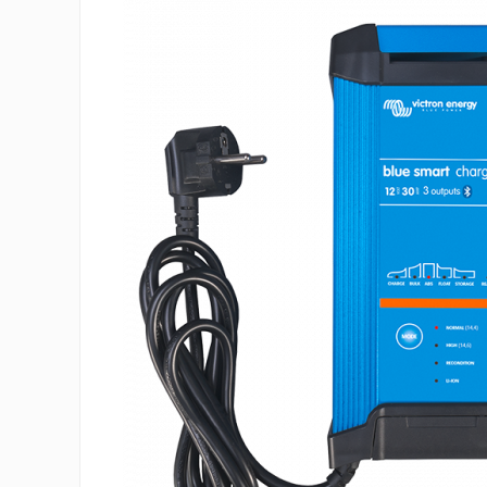
Invertoare On-Grid
Invertoare On-Grid uz
rezidențial
Invertoare On-Grid uz industrial
Accesorii
Invertoare Off-Grid
Incarcatoare Solare
PWM
MPPT
Convertoare DC-DC
Monitorizare Si Control
Protectii & Izolatoare Baterii
Cabluri Si Interfete
Incarcatoare De Retea
Accesorii