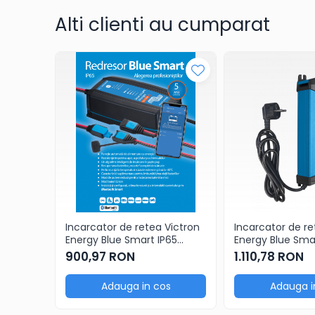
Alti clienti au cumparat
Incarcator de retea Victron
Incarcator de re
Energy Blue Smart IP65
Energy Blue Smar
Charger 24/8 + DC
Charger 24/16 (1
900,97 RON
1.110,78 RON
connector
Adauga in cos
Adauga i