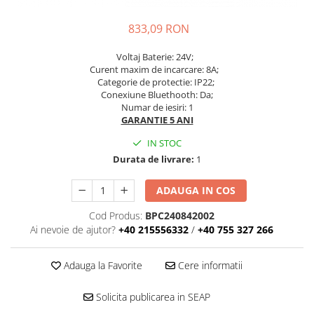
833,09 RON
Voltaj Baterie: 24V;
Curent maxim de incarcare: 8A;
Categorie de protectie: IP22;
Conexiune Bluethooth: Da;
Numar de iesiri: 1
GARANTIE 5 ANI
IN STOC
Durata de livrare:
1
ADAUGA IN COS
Cod Produs:
BPC240842002
Ai nevoie de ajutor?
+40 215556332
/
+40 755 327 266
Adauga la Favorite
Cere informatii
Solicita publicarea in SEAP