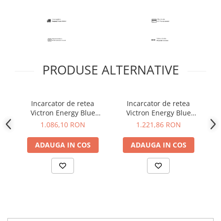
PRODUSE ALTERNATIVE
Incarcator de retea
Incarcator de retea
Victron Energy Blue
Victron Energy Blue
Smart IP22 Charger 12/30
Smart IP22 Charger 12/30
Sm
1.086,10 RON
1.221,86 RON
(1)
(3)
ADAUGA IN COS
ADAUGA IN COS