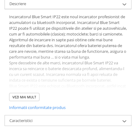
Descriere
Incarcatorul Blue Smart IP22 este noul incarcator profesionist de
acumulatori cu bluetooth incorporat. Incarcatorul Blue Smart
IP22 poate fi utilizat pe dispozitivele din atelier si pe autovehicule,
cum ar fi automobilele (clasice); motociclete; barci si camionete.
Algoritmul de incarcare in sapte pasi obtine cele mai bune
rezultate din bateria dvs. Incarcatorul ofera bateriei puterea de
care are nevoie, mentine starea sa buna de functionare, asigura o
performanta mai buna ... si o viata mai lunga.
Spre deosebire de alte marci, incarcatorul Blue Smart IP22 va
incerca sa reincarce o baterie descarcata profund, alimentandu-l
cu un curent scazut. Incarcarea normala va fi apoi reluata de
indata ce exista o tensiune suficienta pe bornele bateriei.
Blue Smart IP22 este echipat cu Bluetooth incorporat, astfel incat
starea incarcatorului si a bateriei pot fi verificate pe un
smartphone, tableta sau laptop. Toate setarile incarcatorului pot
VEZI MAI MULT
fi configurate cu aplicatia VictronConnect.
Informatii conformitate produs
Incarcatorul Blue Smart IP22 de la Victron Energy are un
randament de pana la 94%, caldura generata in timpul
functionarii este de pana la patru ori mai mica decat pentru un
Caracteristici
incarcator standard.
Optiuni pentru mod de lucru NIGHT si LOW. In aceste moduri de