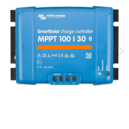
Accesorii
Invertoare off-grid
Incarcatoare solare
PWM
MPPT
Convertoare DC-DC
Monitorizare si control
Protectii & izolatoare baterii
Cabluri si interfete
Incarcatoare de retea
Accesorii
Acumulatori
AGM
Gel
Telecom
LiFePO4