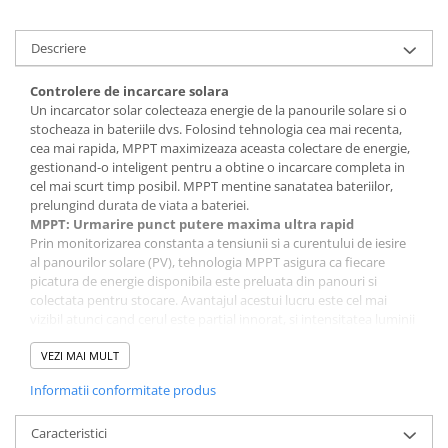
Descriere
Controlere de incarcare solara
Un incarcator solar colecteaza energie de la panourile solare si o
stocheaza in bateriile dvs. Folosind tehnologia cea mai recenta,
cea mai rapida, MPPT maximizeaza aceasta colectare de energie,
gestionand-o inteligent pentru a obtine o incarcare completa in
cel mai scurt timp posibil. MPPT mentine sanatatea bateriilor,
prelungind durata de viata a bateriei.
MPPT: Urmarire punct putere maxima ultra rapid
Prin monitorizarea constanta a tensiunii si a curentului de iesire
al panourilor solare (PV), tehnologia MPPT asigura ca fiecare
picatura de energie disponibila este preluata din panouri si
colectata pentru stocare. Avantajul acestui lucru este cel mai
vizibil atunci cand cerul este partial innorat, si intensitatea luminii
se schimba constant.
Monitorizare si control la distanta
VEZI MAI MULT
Controlul si monitorizarea la distanta ale caracteristicilor extinse
Informatii conformitate produs
ale incarcatorului dvs. MPPT prin atasarea unei chei Bluetooth si
asocierea acesteia cu telefonul dvs. inteligent sau alt dispozitiv
prin VictronConnect. Daca instalarea dvs. este conectata la
Caracteristici