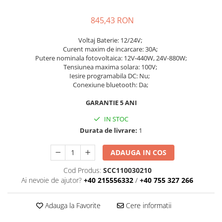
Plumb Carbon
Panouri fotovoltaice
845,43 RON
Statii de incarcare
Voltaj Baterie: 12/24V;
Structuri K2 Systems
Curent maxim de incarcare: 30A;
Cleme structura sigle/speed Rail
Putere nominala fotovoltaica: 12V-440W, 24V-880W;
Tensiunea maxima solara: 100V;
Structura Dome
Iesire programabila DC: Nu
;
Conexiune bluetooth: Da;
Structura SingleRail
Structura BasicRail
GARANTIE 5 ANI
Kituri
IN STOC
Durata de livrare:
1
BestSellers
Produse resigilate
ADAUGA IN COS
Promotii
Cod Produs:
SCC110030210
Proiecte Speciale
Ai nevoie de ajutor?
+40 215556332
/
+40 755 327 266
Adauga la Favorite
Cere informatii