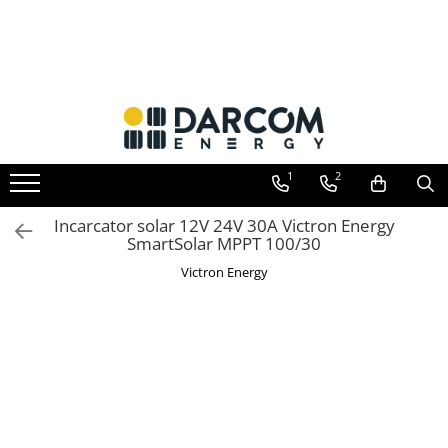
Toate Produsele
Automotive
Marine
Residential
1
2
Industrial
Invertoare hibrid
Incarcator solar 12V 24V 30A Victron Energy
Multiplus
SmartSolar MPPT 100/30
Quattro
Victron Energy
EasySolar
Fronius GEN24
Invertoare on-grid
Invertoare On-Grid uz rezidențial
Invertoare On-Grid uz industrial