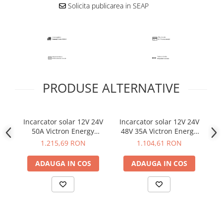
Solicita publicarea in SEAP
PRODUSE ALTERNATIVE
Incarcator solar 12V 24V
Incarcator solar 12V 24V
50A Victron Energy
48V 35A Victron Energy
SmartSolar MPPT 100/50
BlueSolar MPPT 150/35
En
1.215,69 RON
1.104,61 RON
10
ADAUGA IN COS
ADAUGA IN COS