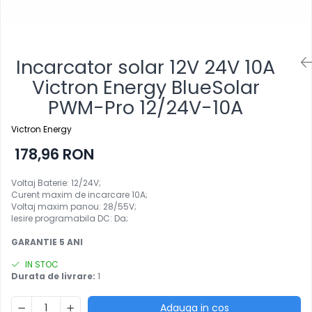
Incarcator solar 12V 24V 10A
Victron Energy BlueSolar
PWM-Pro 12/24V-10A
Victron Energy
178,96 RON
Voltaj Baterie: 12/24V;
Curent maxim de incarcare 10A;
Voltaj maxim panou: 28/55V;
Iesire programabila DC: Da;
GARANTIE 5 ANI
IN STOC
Durata de livrare:
1
Adauga in cos