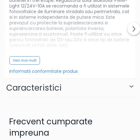
bateriei in trei etape. Regulatorul solar BlueSolar PWM-
Light 12/24V-10A se recomanda a fi utilizat in sistemele
fotovoltaice de iluminare stradala sau perimetrala, cat
si in sisteme independente de putere mica. Este
prevazut cu protectie la supradescarcarea si
supraincarcarea bateriei, polaritate inversa,
suprasarcina si scurtcircuit. Poate fi utilizat cu orice
panou fotovoltaic de 12V sau 24V si orice tip de baterie
(electrolit Lichid, AGM, Gel).
Selectie sp
e
cificatii tehnice:
Vezi mai mult
Voltaj Baterie: 12/24V;
Informatii conformitate produs
Curent maxim de incarcare 10A;
Voltaj maxim panou: 28/55V;
Caracteristici
Iesire programabila DC: Da;
Temperatura de operare
-20 to +50°C;
Dimensiune (mm) 138 x 70 x 37;
Greutate (Kg) 0,13;
Frecvent cumparate
Fisa
impreuna
tehnica:
https://www.victronenergy.com/upload/documen
BlueSolar-PWM-Pro-Charge-Controllers-EN.pdf