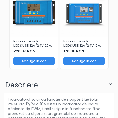
Incarcator solar
Incarcator solar
In
LCD&USB 12V/24V 20A
LCD&USB 12V/24V 10A
24
Victron Energy
Victron Energy
Bl
228,33 RON
178,96 RON
25
BlueSolar PWM-
BlueSolar PWM-
12
LCD&USB 12/24V-20A
LCD&USB 12/24V-10A
Adauga in cos
Adauga in cos
Descriere
Incarcatorul solar cu functie de noapte BlueSolar
PWM-Pro 12/24V-10A este un incarcator de inalta
eficienta tip PWM, fiabil si sigur in functionare fiind
prevazut cu algortim programabil de incarcare a