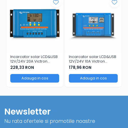
Incarcator solar LCD&USB
Incarcator solar LCD&USB
12V/24V 20A Victron
12V/24V 10A Victron
Energy BlueSolar PWM-
Energy BlueSolar PWM-
228,33 RON
178,96 RON
LCD&USB 12/24V-20A
LCD&USB 12/24V-10A
Adauga in cos
Adauga in cos
Newsletter
Nu rata ofertele si promotiile noastre