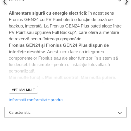
Alimentare sigură cu energie electrică
: în acest sens
Fronius GEN24 cu PV Point oferă o funcție de bază de
backup, integrată. La Fronius GEN24 Plus puteti alege între
PV Point sau opțiunea Full Backup*, care oferă alimentare
de rezervă pentru întreaga gospodărie.
Fronius GEN24 și Fronius GEN24 Plus dispun de
interfețe deschise
. Acest lucru face ca integrarea
componentelor Fronius sau ale altor furnizori în sistem să
fie deosebit de simple - pentru o instalaţie fotovoltaică
personalizată.
Mai multe funcții. Mai mult control. Mai multă putere
.
Mulțumită funcțiilor de management ale energiei, Fronius
VEZI MAI MULT
GEN24 și Fronius GEN24 Plus realizează permanent
economii de timp și costuri. Totodată, răcirea activă
Informatii conformitate produs
integrată prelungește durata de viață, protejându-vă astfel
investiția.
Caracteristici
Prin combinația dintre Fronius GEN24 Plus și o baterie
puteți obține și mai mult
de la instalaţia dvs. fotovoltaică -
chiar și noaptea. Utilizați mai mult curent propriu și deveniți