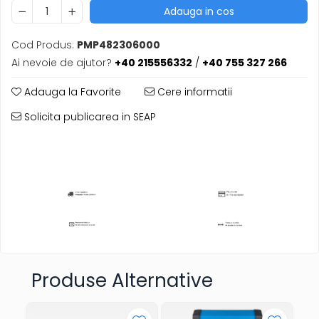
Adauga in cos
Cod Produs:
PMP482306000
Ai nevoie de ajutor?
+40 215556332
/
+40 755 327 266
Adauga la Favorite
Cere informatii
Solicita publicarea in SEAP
Produse Alternative
N