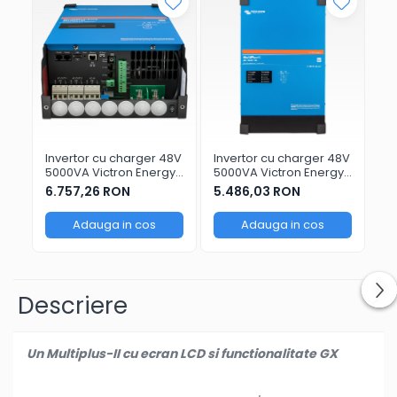
Invertor cu charger 48V
Invertor cu charger 48V
In
5000VA Victron Energy
5000VA Victron Energy
Mu
MultiPlus II GX
MultiPlus II 48/5000/70-
32
6.757,26 RON
5.486,03 RON
4.
48/5000/70-50
50
Adauga in cos
Adauga in cos
Descriere
Un Multiplus-II cu ecran LCD si functionalitate GX