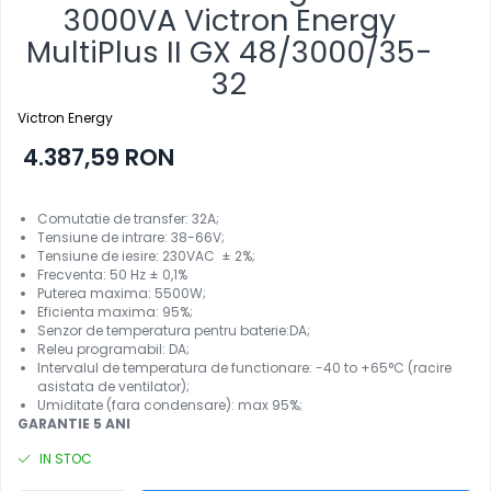
3000VA Victron Energy
MultiPlus II GX 48/3000/35-
32
Victron Energy
4.387,59 RON
Comutatie de transfer: 32A;
Tensiune de intrare: 38-66V;
Tensiune de iesire: 230VAC ± 2%;
Frecventa: 50 Hz ± 0,1%
Puterea maxima: 5500W;
Eficienta maxima: 95%;
Senzor de temperatura pentru baterie:DA;
Releu programabil: DA;
Intervalul de temperatura de functionare: -40 to +65°C (racire
asistata de ventilator);
Umiditate (fara condensare): max 95%;
GARANTIE 5 ANI
IN STOC