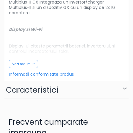
Multiplus-II GX integreaza un invertor/charger
Multiplus-II si un dispozitiv GX cu un display de 2x 16
caractere.
Display si Wi-Fi
Display-ul citeste parametrii bateriei, invertorului, si
controlul incarcatorului solar.
Vezi mai mult
Aceiasi parametri pot fi accesati cu ajutorul unui
smartphone sau a altui dispozitiv cu wi-fi integrat.
Informatii conformitate produs
Caracteristici
Dispozitiv GX
Dispozitivul integrat GX include:
Frecvent cumparate
-
O interfata VE.Can care poate fi folosita pentru a se
-
conecta cu dispositive VE.Can(de exemplu MPPT-uri
impreuna