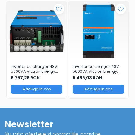
Numai o singura unitate GX este necesara in cazul
operatiunilor trifazice si paralele.
Va rugam sa cititi Fisa Tehnica pentru detalii
complete !!
Invertor cu charger 48V
Invertor cu charger 48V
5000VA Victron Energy
5000VA Victron Energy
MultiPlus II GX 48/5000/70-
MultiPlus II 48/5000/70-50
6.757,26 RON
5.486,03 RON
50
Adauga in cos
Adauga in cos
Newsletter
Nu rata ofertele si promotiile noastre