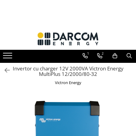
Toate Produsele
Automotive
Marine
Residential
1
2
Industrial
Invertoare hibrid
Invertor cu charger 12V 2000VA Victron Energy
Multiplus
MultiPlus 12/2000/80-32
Quattro
Victron Energy
EasyPlus
EcoMulti
EasySolar
Fronius GEN24
Invertoare on-grid