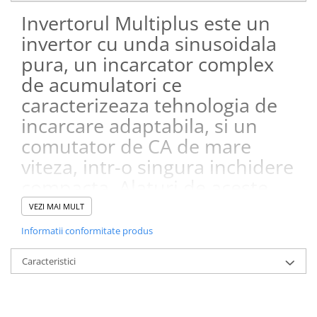
Invertorul Multiplus este un
invertor cu unda sinusoidala
pura, un incarcator complex
de acumulatori ce
caracterizeaza tehnologia de
incarcare adaptabila, si un
comutator de CA de mare
viteza, intr-o singura inchidere
compacta. Alaturi de aceste
functii primare, Multiplus-ul
VEZI MAI MULT
prezinta numeroase
Informatii conformitate produs
catacteristici avansate.
Caracteristici
Iesirea principala are functionalitate neintrerupta. Invertorul
Multiplus preia furnizarea consumatorilor conectati in cazul unei
defectiuni la retea cand puterea de sustinere sau puterea
generatorului este scazuta. Acest lucru se intampla atat de