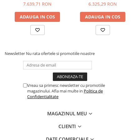
MultiPlus-II 12/3000/120-32
MultiPlus C 12/2000/80-30
Fisa
7.639,71 RON
6.325,29 RON
230V
tehnica:
https://www.victronenergy.com/upload/documents/Datashee
MultiPlus-500VA-2000VA-EN-.pdf
ADAUGA IN COS
ADAUGA IN COS
Newsletter
Nu rata ofertele si promotiile noastre
Vreau sa primesc newsletter cu promotiile
magazinului. Afla mai multe in
Politica de
Confidentialitate
MAGAZINUL MEU
CLIENTI
DATE COMERCIALE