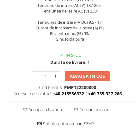
Telecom
Tensiune de intrare AC (V) 187-265;
Tensiunea de iesire AC (V) 230;
LiFePO4
Plumb Carbon
Tensiunea de intrare (V DC)
9,5 - 17
;
Curent de incarcare de la retea (A) 80;
Panouri fotovoltaice
Eficienta max. (%) 93;
Statii de incarcare
Sinusoida pura
Structuri K2 Systems
Cleme structura sigle/speed Rail
IN STOC
Durata de livrare:
1
Structura Dome
Structura SingleRail
ADAUGA IN COS
Structura BasicRail
Cod Produs:
PMP122200000
Ai nevoie de ajutor?
+40 215556332
/
+40 755 327 266
Kituri
BestSellers
Adauga la Favorite
Cere informatii
Produse resigilate
Promotii
Solicita publicarea in SEAP
Proiecte Speciale