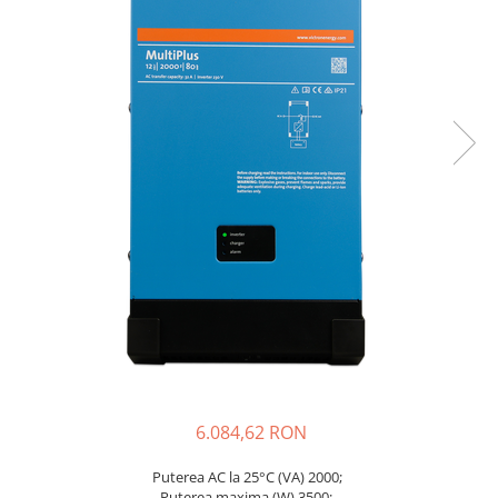
Invertoare On-Grid uz rezidențial
Invertoare On-Grid uz industrial
Accesorii
Invertoare off-grid
Incarcatoare solare
PWM
MPPT
Convertoare DC-DC
Monitorizare si control
Protectii & izolatoare baterii
Cabluri si interfete
Incarcatoare de retea
Accesorii
Acumulatori
6.084,62 RON
AGM
Gel
Puterea AC la 25°C (VA) 2000;
Puterea maxima (W) 3500;