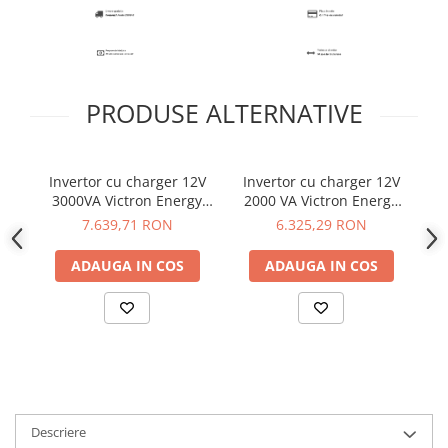
PRODUSE ALTERNATIVE
Invertor cu charger 12V
Invertor cu charger 12V
I
3000VA Victron Energy
2000 VA Victron Energy
3
MultiPlus-II 12/3000/120-
MultiPlus C 12/2000/80-
Mu
7.639,71 RON
6.325,29 RON
32 230V
30
ADAUGA IN COS
ADAUGA IN COS
Descriere