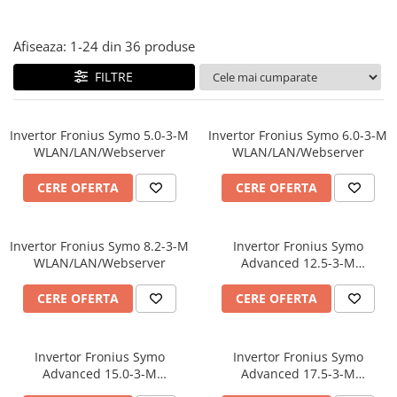
Accesorii
Invertoare off-grid
Afiseaza:
1-
24
din
36
produse
Incarcatoare solare
PWM
FILTRE
MPPT
Convertoare DC-DC
Invertor Fronius Symo 5.0-3-M
Invertor Fronius Symo 6.0-3-M
WLAN/LAN/Webserver
WLAN/LAN/Webserver
Monitorizare si control
Protectii & izolatoare baterii
CERE OFERTA
CERE OFERTA
Cabluri si interfete
Incarcatoare de retea
Accesorii
Invertor Fronius Symo 8.2-3-M
Invertor Fronius Symo
WLAN/LAN/Webserver
Advanced 12.5-3-M
Acumulatori
WLAN/LAN/Webserver
AGM
CERE OFERTA
CERE OFERTA
Gel
Telecom
Invertor Fronius Symo
Invertor Fronius Symo
Advanced 15.0-3-M
Advanced 17.5-3-M
LiFePO4
WLAN/LAN/Webserver
WLAN/LAN/Webserver