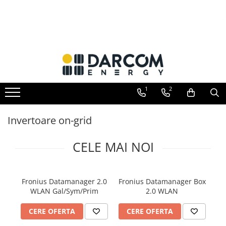
Toate Produsele
Automotive
Marine
Residential
1
2
Industrial
Invertoare hibrid
Invertoare on-grid
Multiplus
Quattro
CELE MAI NOI
EasySolar
Fronius GEN24
Fronius Datamanager 2.0
Fronius Datamanager Box
Invertoare on-grid
WLAN Gal/Sym/Prim
2.0 WLAN
Invertoare On-Grid uz rezidențial
CERE OFERTA
CERE OFERTA
Invertoare On-Grid uz industrial