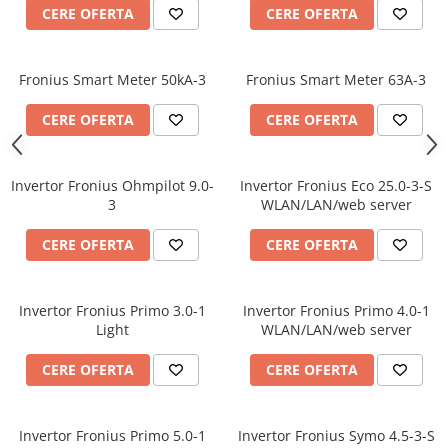
Plumb Carbon
CERE OFERTA
CERE OFERTA
Panouri fotovoltaice
Statii de incarcare
Fronius Smart Meter 50kA-3
Fronius Smart Meter 63A-3
Structuri K2 Systems
Cleme structura sigle/speed Rail
CERE OFERTA
CERE OFERTA
Structura Dome
Structura SingleRail
Invertor Fronius Ohmpilot 9.0-
Invertor Fronius Eco 25.0-3-S
3
WLAN/LAN/web server
Structura BasicRail
Kituri
CERE OFERTA
CERE OFERTA
BestSellers
Produse resigilate
Invertor Fronius Primo 3.0-1
Invertor Fronius Primo 4.0-1
Promotii
Light
WLAN/LAN/web server
Proiecte Speciale
CERE OFERTA
CERE OFERTA
Invertor Fronius Primo 5.0-1
Invertor Fronius Symo 4.5-3-S