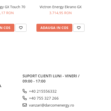
rgy GX Touch 70
Victron Energy Ekrano GX
Filax-2 2
5,17 RON
3.714,95 RON
1.
N COS
ADAUGA IN COS
ADAUG
SUPORT CLIENTI
LUNI - VINERI /
09:00 - 17:00
L
+40 215556332
+40 755 327 266
vanzari@darcomenergy.ro