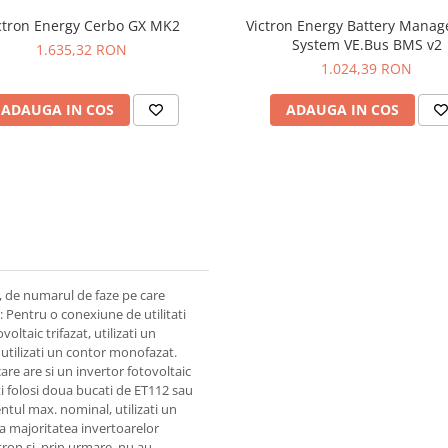
ctron Energy Cerbo GX MK2
Victron Energy Battery Mana
System VE.Bus BMS v2
1.635,32 RON
1.024,39 RON
ADAUGA IN COS
ADAUGA IN COS
e, de numarul de faze pe care
: Pentru o conexiune de utilitati
voltaic trifazat, utilizati un
 utilizati un contor monofazat.
care are si un invertor fotovoltaic
i folosi doua bucati de ET112 sau
entul max. nominal, utilizati un
a majoritatea invertoarelor
tron si, prin urmare, nu au