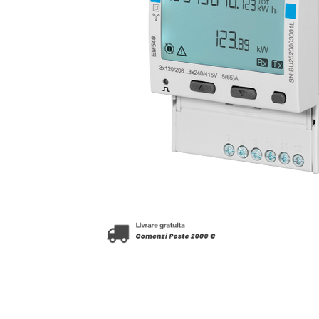
Accesorii
Invertoare off-grid
Incarcatoare solare
PWM
MPPT
Convertoare DC-DC
Monitorizare si control
Protectii & izolatoare baterii
Cabluri si interfete
Incarcatoare de retea
Accesorii
Acumulatori
AGM
Gel
Telecom
LiFePO4