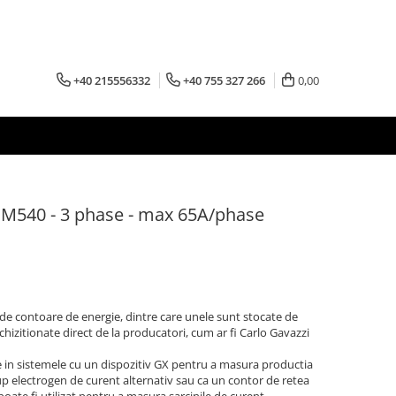
+40 215556332
+40 755 327 266
0,00
EM540 - 3 phase - max 65A/phase
de contoare de energie, dintre care unele sunt stocate de
 achizitionate direct de la producatori, cum ar fi Carlo Gavazzi
e in sistemele cu un dispozitiv GX pentru a masura productia
rup electrogen de curent alternativ sau ca un contor de retea
poate fi utilizat pentru a masura sarcinile de curent