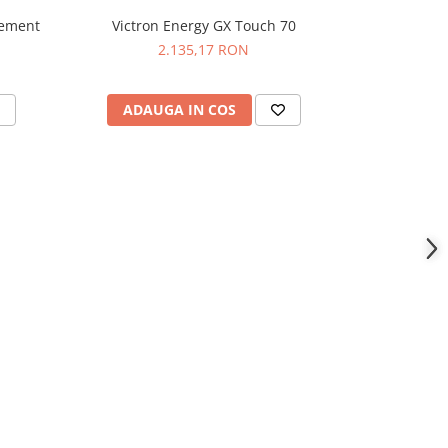
gement
Victron Energy GX Touch 70
Victro
2.135,17 RON
ADAUGA IN COS
ADAU