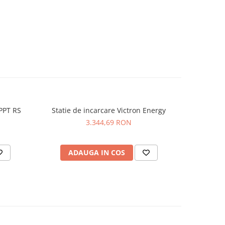
PPT RS
Statie de incarcare Victron Energy
Invert
NOU
3.344,69 RON
ADAUGA IN COS
AD