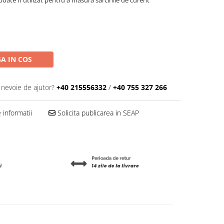
A IN COS
 nevoie de ajutor?
+40 215556332
/
+40 755 327 266
informatii
Solicita publicarea in SEAP