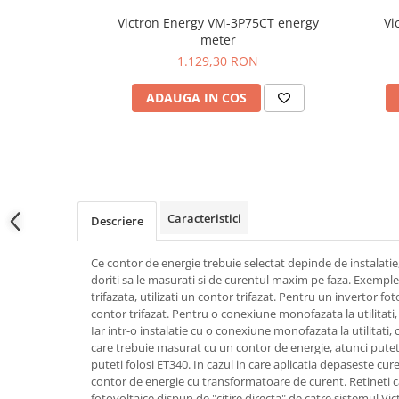
Plumb Carbon
Victron Energy VM-3P75CT energy
Vi
Panouri fotovoltaice
meter
Statii de incarcare
1.129,30 RON
Structuri K2 Systems
ADAUGA IN COS
Cleme structura sigle/speed Rail
Structura Dome
Structura SingleRail
Structura BasicRail
Kituri
Caracteristici
Descriere
BestSellers
Produse resigilate
Ce contor de energie trebuie selectat depinde de instalati
doriti sa le masurati si de curentul maxim pe faza. Exemple
Promotii
trifazata, utilizati un contor trifazat. Pentru un invertor foto
Proiecte Speciale
contor trifazat. Pentru o conexiune monofazata la utilitati,
Iar intr-o instalatie cu o conexiune monofazata la utilitati, 
care trebuie masurat cu un contor de energie, atunci putet
puteti folosi ET340. In cazul in care aplicatia depaseste cur
contor de energie cu transformatoare de curent. Retineti c
fotovoltaice dispun de "citire directa" de catre sistemul Vic