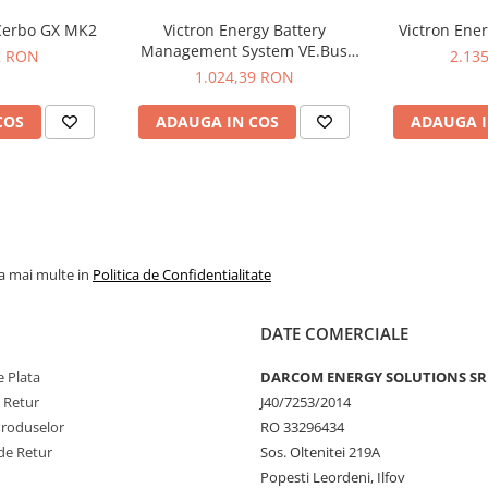
 Cerbo GX MK2
Victron Energy Battery
Victron Ene
Management System VE.Bus
2 RON
2.13
BMS v2
1.024,39 RON
COS
ADAUGA IN COS
ADAUGA I
la mai multe in
Politica de Confidentialitate
DATE COMERCIALE
 Plata
DARCOM ENERGY SOLUTIONS SR
e Retur
J40/7253/2014
Produselor
RO 33296434
de Retur
Sos. Oltenitei 219A
Popesti Leordeni, Ilfov