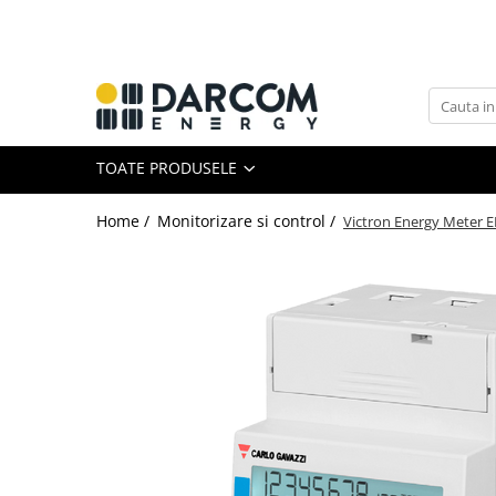
Toate Produsele
Automotive
Marine
TOATE PRODUSELE
Residential
Industrial
Home /
Monitorizare si control /
Victron Energy Meter 
Invertoare hibrid
Multiplus
Quattro
EasySolar
Fronius GEN24
Invertoare on-grid
Invertoare On-Grid uz rezidențial
Invertoare On-Grid uz industrial