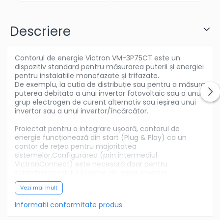
Descriere
Contorul de energie Victron VM-3P75CT este un
dispozitiv standard pentru măsurarea puterii și energiei
pentru instalatiile monofazate și trifazate.
De exemplu, la cutia de distribuție sau pentru a măsura
puterea debitata a unui invertor fotovoltaic sau a unui
grup electrogen de curent alternativ sau ieșirea unui
invertor sau a unui invertor/încărcător.
Proiectat pentru o integrare ușoară, contorul de
energie funcționează din start (Plug & Play) ca un
contor de rețea pentru majoritatea
sistemelor.Configurarea (prin intermediul
VictronConnect) este necesară doar pentru
schimbarea rolului (contor de rețea, invertor
fotovoltaic, generator de curent alternativ sau sarcină
Vezi mai mult
de curent alternativ) și configurarea manuală a IP-ului,
mai degrabă decât cea implicită, DHCP.
Informatii conformitate produs