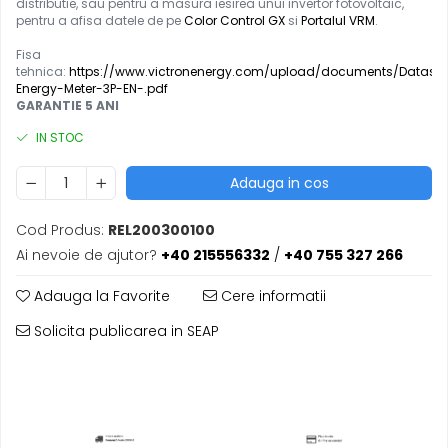
distributie, sau pentru a masura iesirea unui invertor fotovoltaic,
pentru a afisa datele de pe
Color Control GX
si
Portalul VRM
.
Fisa
tehnica:
https://www.victronenergy.com/upload/documents/Datashe
Energy-Meter-3P-EN-.pdf
GARANTIE 5 ANI
IN STOC
Adauga in cos
Cod Produs:
REL200300100
Ai nevoie de ajutor?
+40 215556332
/
+40 755 327 266
Adauga la Favorite
Cere informatii
Solicita publicarea in SEAP