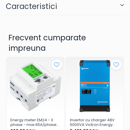
Caracteristici
Frecvent cumparate
impreuna
Energy meter EM24 - 3
Invertor cu charger 48V
phase - max 65A/phase
5000VA Victron Energy
Ethernet
MultiPlus II 48/5000/70-50