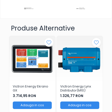
Produse Alternative
Victron Energy Ekrano
Victron Energy Lynx
In
GX
Distributor(M10)
10
Mul
3.714,95 RON
1.326,77 RON
11
48
Adauga in cos
Adauga in cos