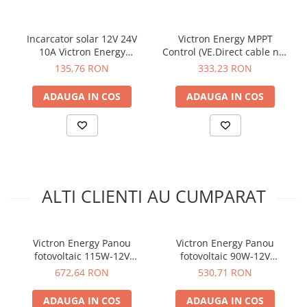
Incarcator solar 12V 24V
Victron Energy MPPT
10A Victron Energy
Control (VE.Direct cable not
BlueSolar PWM-Light
included)
135,76 RON
333,23 RON
12/24V-10A
ADAUGA IN COS
ADAUGA IN COS
ALTI CLIENTI AU CUMPARAT
Victron Energy Panou
Victron Energy Panou
fotovoltaic 115W-12V
fotovoltaic 90W-12V
monocristalin Solar Panel
monocristalin Solar Panel
672,64 RON
530,71 RON
115W-12V Mono
90W-12V Mono
ADAUGA IN COS
ADAUGA IN COS