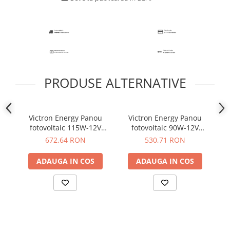
PRODUSE ALTERNATIVE
Victron Energy Panou
Victron Energy Panou
fotovoltaic 115W-12V
fotovoltaic 90W-12V
monocristalin Solar Panel
monocristalin Solar Panel
mo
672,64 RON
530,71 RON
115W-12V Mono
90W-12V Mono
ADAUGA IN COS
ADAUGA IN COS