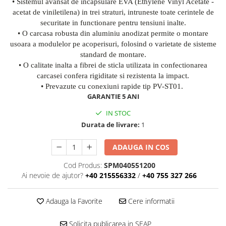
• Sistemul avansat de incapsulare EVA (Ethylene Vinyl Acetate -
acetat de viniletilena) in trei straturi, intruneste toate cerintele de
securitate in functionare pentru tensiuni inalte.
• O carcasa robusta din aluminiu anodizat permite o montare
usoara a modulelor pe acoperisuri, folosind o varietate de sisteme
standard de montare.
• O calitate inalta a fibrei de sticla utilizata in confectionarea
carcasei confera rigiditate si rezistenta la impact.
• Prevazute cu conexiuni rapide tip PV-ST01.
GARANTIE 5 ANI
IN STOC
Durata de livrare:
1
ADAUGA IN COS
Cod Produs:
SPM040551200
Ai nevoie de ajutor?
+40 215556332
/
+40 755 327 266
Adauga la Favorite
Cere informatii
Solicita publicarea in SEAP