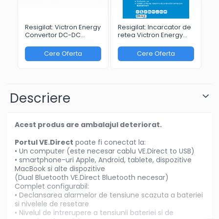
Resigilat: Victron Energy
Resigilat: Incarcator de
Re
Convertor DC-DC
retea Victron Energy
Pa
Orion-Tr 24/12-20
Blue Smart IP65
33
(240W)
Charger 24/13 + DC
So
Cere Oferta
Cere Oferta
connector
po
Descriere
Acest produs are ambalajul deteriorat.
Portul VE.Direct
poate fi conectat la:
• Un computer (este necesar cablu VE.Direct to USB)
• smartphone-uri Apple, Android, tablete, dispozitive
MacBook si alte dispozitive
(Dual Bluetooth VE.Direct Bluetooth necesar)
Complet configurabil:
• Declansarea alarmelor de tensiune scazuta a bateriei
si nivelele de resetare
• Nivelul de intrerupere a tensiunii bateriei si de