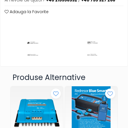
Ai nevoie de ajutor?
+40 215556332
/
+40 755 327 266
Adauga la Favorite
Produse Alternative