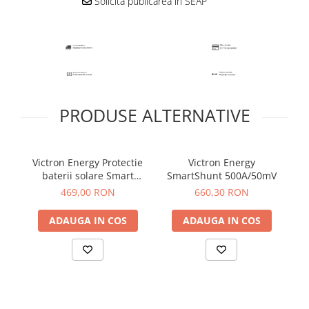
Solicita publicarea in SEAP
PRODUSE ALTERNATIVE
Victron Energy Protectie
Victron Energy
baterii solare Smart
SmartShunt 500A/50mV
Battery Protect 12/24V
469,00 RON
660,30 RON
100A
ADAUGA IN COS
ADAUGA IN COS