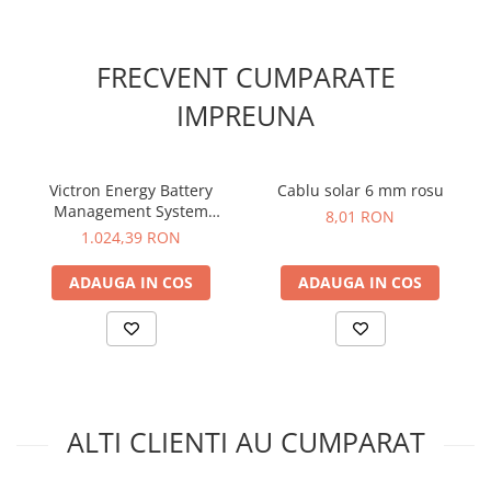
poate fi controlat cu ajutorul VE.Bus BMS;
Consum redus de curent;
Protectie la supratensiune;
FRECVENT CUMPARATE
Protectie impotriva incendiilor ;
IMPREUNA
Victron Energy Battery
Cablu solar 6 mm rosu
Management System
8,01 RON
VE.Bus BMS v2
1.024,39 RON
ADAUGA IN COS
ADAUGA IN COS
ALTI CLIENTI AU CUMPARAT