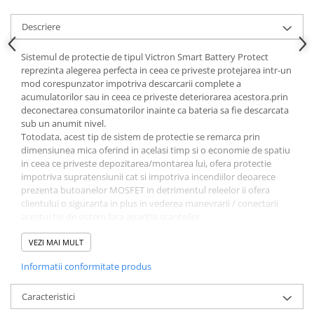
Descriere
Sistemul de protectie de tipul Victron Smart Battery Protect
reprezinta alegerea perfecta in ceea ce priveste protejarea intr-un
mod corespunzator impotriva descarcarii complete a
acumulatorilor sau in ceea ce priveste deteriorarea acestora.prin
deconectarea consumatorilor inainte ca bateria sa fie descarcata
sub un anumit nivel.
Totodata, acest tip de sistem de protectie se remarca prin
dimensiunea mica oferind in acelasi timp si o economie de spatiu
in ceea ce priveste depozitarea/montarea lui, ofera protectie
impotriva supratensiunii cat si impotriva incendiilor deoarece
prezenta butoanelor MOSFET in detrimentul releelor ii ofera
clientului o siguranta in plus in vederea manevrarii / conectarii
acestui tip de sistem fara aparitia scanteilor.
Nivel de tensiune 12V / 24 V autoselectabil ;
Decupleaza consumatorii inainte ca bateria sa fie descarcata sub
VEZI MAI MULT
un anumit nivel;
Informatii conformitate produs
Decupleaza consumatorii inainte ca motorul sa nu mai porneasca
datorita bateriei descarcate;
Usor de programat ;
Caracteristici
Prezinta o setare speciala pentru acumulatorii de tipul LI-Ion si