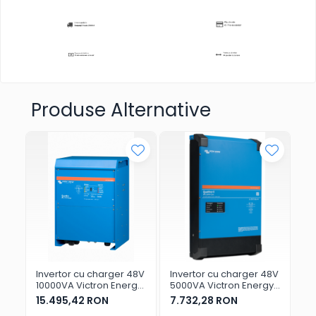
Produse Alternative
Invertor cu charger 48V
Invertor cu charger 48V
In
10000VA Victron Energy
5000VA Victron Energy
50
Quattro 48/10000/140-
Quattro-II 48/5000/70-
Qu
15.495,42 RON
7.732,28 RON
16
100/100
50/50
10