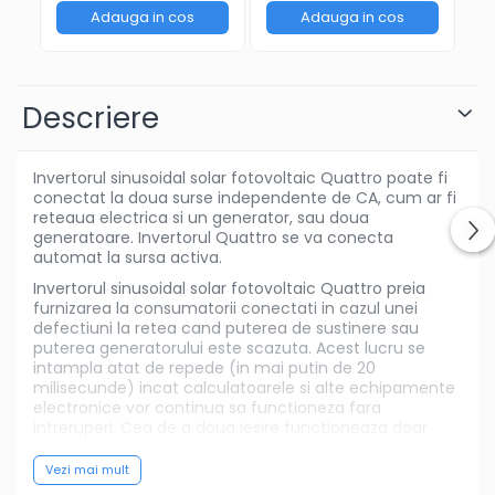
Adauga in cos
Adauga in cos
Descriere
Invertorul sinusoidal solar fotovoltaic Quattro poate fi
conectat la doua surse independente de CA, cum ar fi
reteaua electrica si un generator, sau doua
generatoare. Invertorul Quattro se va conecta
automat la sursa activa.
Invertorul sinusoidal solar fotovoltaic Quattro preia
furnizarea la consumatorii conectati in cazul unei
defectiuni la retea cand puterea de sustinere sau
puterea generatorului este scazuta. Acest lucru se
intampla atat de repede (in mai putin de 20
milisecunde) incat calculatoarele si alte echipamente
electronice vor continua sa functioneza fara
intreruperi. Cea de a doua iesire functioneaza doar
cand CA este disponibil la una dintre intrarile Quattro-
ului. Consumatori care nu ar trebui sa descarce
Vezi mai mult
bateria, ca de exemplu un incalzitor de apa, pot fi