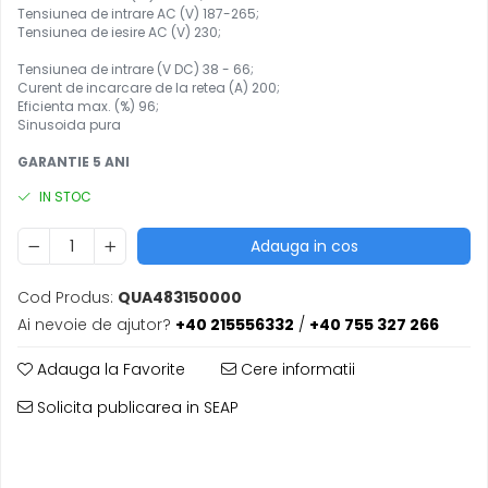
Tensiunea de intrare AC (V) 187-265;
Tensiunea de iesire AC (V) 230;
Tensiunea de intrare (V DC) 38 - 66;
Curent de incarcare de la retea (A) 200;
Eficienta max. (%) 96;
Sinusoida pura
GARANTIE 5 ANI
IN STOC
Adauga in cos
Cod Produs:
QUA483150000
Ai nevoie de ajutor?
+40 215556332
/
+40 755 327 266
Adauga la Favorite
Cere informatii
Solicita publicarea in SEAP