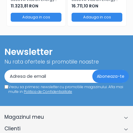
Quattro 12/3000/120-
Quattro 12/5000/220-
11.323,81 RON
16.711,10 RON
50/50
100/100
Adauga in cos
Adauga in cos
Newsletter
Nu rata ofertele si promotiile noastre
Vreau sa primesc newsletter cu promotiile magazinului. Afla mai
multe in
Politica de Confidentialitate
Magazinul meu
Clienti