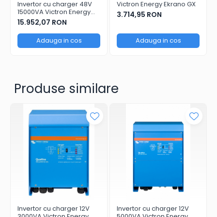
Invertor cu charger 48V
Victron Energy Ekrano GX
Greutate (Kg) 72;
15000VA Victron Energy
3.714,95 RON
MultiPlus-II 48/15000/200-
Va rugam sa consultati cartea tehnica pentru
15.952,07 RON
100
detalii complete!
Adauga in cos
Adauga in cos
Produse similare
Invertor cu charger 12V
Invertor cu charger 12V
3000VA Victron Energy
5000VA Victron Energy