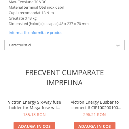
Max. Tensiune 70 VDC
Material terminal Otel inoxidabil
Cuplu recomandat 13 N-m
Greutate 0,43 kg
Dimensiuni (hxlxd) (cu capac) 48 x 237 x 70 mm
Informatii conformitate produs
Caracteristici
FRECVENT CUMPARATE
IMPREUNA
Victron Energy Six-way fuse
Victron Energy Busbar to
holder for Mega-fuse with
connect 6 CIP100200100
busbar (250A)
(1500 A)
185,13 RON
296,21 RON
ADAUGA IN COS
ADAUGA IN COS