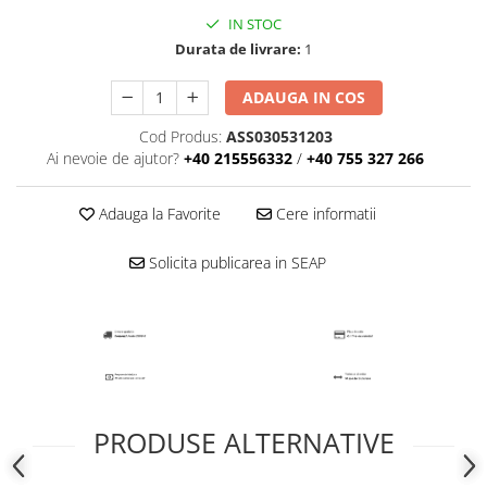
Telecom
IN STOC
LiFePO4
Durata de livrare:
1
Plumb Carbon
ADAUGA IN COS
Panouri fotovoltaice
Statii de incarcare
Cod Produs:
ASS030531203
Ai nevoie de ajutor?
+40 215556332
/
+40 755 327 266
Structuri K2 Systems
Cleme structura sigle/speed Rail
Adauga la Favorite
Cere informatii
Structura Dome
Structura SingleRail
Solicita publicarea in SEAP
Structura BasicRail
Kituri
BestSellers
Produse resigilate
Promotii
PRODUSE ALTERNATIVE
Proiecte Speciale