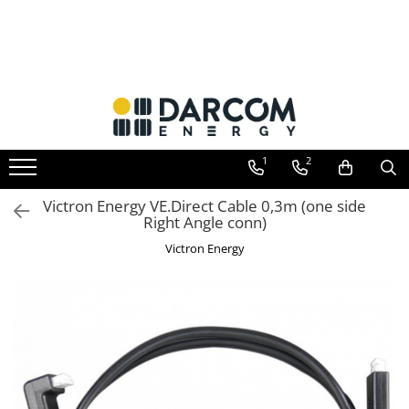
Toate Produsele
Automotive
Marine
Residential
1
2
Industrial
Invertoare hibrid
Victron Energy VE.Direct Cable 0,3m (one side
Multiplus
Right Angle conn)
Quattro
Victron Energy
EasyPlus
EcoMulti
EasySolar
Fronius GEN24
Invertoare on-grid