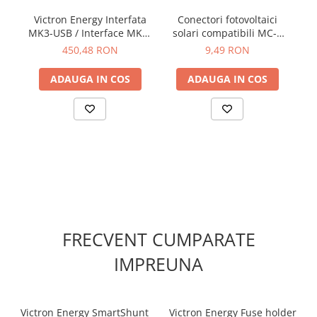
Victron Energy Interfata
Conectori fotovoltaici
MK3-USB / Interface MK3-
solari compatibili MC-4
so
USB (VE.Bus to USB)
(tata)
450,48 RON
9,49 RON
ADAUGA IN COS
ADAUGA IN COS
FRECVENT CUMPARATE
IMPREUNA
Victron Energy SmartShunt
Victron Energy Fuse holder