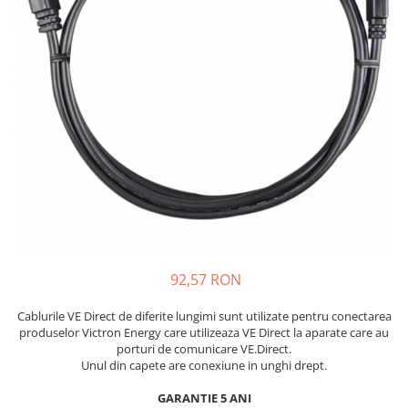
Invertoare On-Grid uz rezidențial
Invertoare On-Grid uz industrial
Accesorii
Invertoare off-grid
Incarcatoare solare
PWM
MPPT
Convertoare DC-DC
Monitorizare si control
Protectii & izolatoare baterii
Cabluri si interfete
92,57 RON
Incarcatoare de retea
Accesorii
Cablurile VE Direct de diferite lungimi sunt utilizate pentru conectarea
Acumulatori
produselor Victron Energy care utilizeaza VE Direct la aparate care au
porturi de comunicare VE.Direct.
AGM
Unul din capete are conexiune in unghi drept.
Gel
GARANTIE 5 ANI