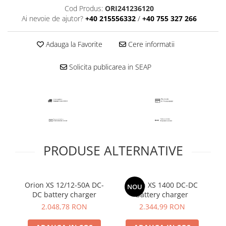
Cod Produs:
ORI241236120
Ai nevoie de ajutor?
+40 215556332
/
+40 755 327 266
Adauga la Favorite
Cere informatii
Solicita publicarea in SEAP
PRODUSE ALTERNATIVE
Orion XS 12/12-50A DC-
Orion XS 1400 DC-DC
Vi
NOU
DC battery charger
battery charger
cu
Tr
2.048,78 RON
2.344,99 RON