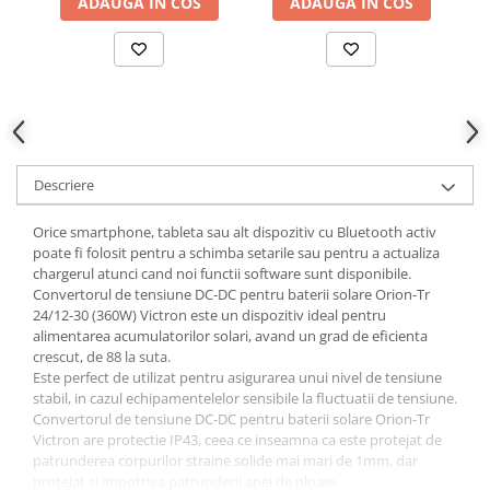
ADAUGA IN COS
ADAUGA IN COS
Descriere
Orice smartphone, tableta sau alt dispozitiv cu Bluetooth activ
poate fi folosit pentru a schimba setarile sau pentru a actualiza
chargerul atunci cand noi functii software sunt disponibile.
Convertorul de tensiune DC-DC pentru baterii solare Orion-Tr
24/12-30 (360W) Victron este un dispozitiv ideal pentru
alimentarea acumulatorilor solari, avand un grad de eficienta
crescut, de 88 la suta.
Este perfect de utilizat pentru asigurarea unui nivel de tensiune
stabil, in cazul echipamentelelor sensibile la fluctuatii de tensiune.
Convertorul de tensiune DC-DC pentru baterii solare Orion-Tr
Victron are protectie IP43, ceea ce inseamna ca este protejat de
patrunderea corpurilor straine solide mai mari de 1mm, dar
protejat si impotriva patrunderii apei de ploaie.