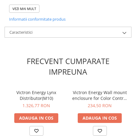
Selectie sp
e
cificatii tehnice:
Voltaj Baterie: 12V;
VEZI MAI MULT
Tensiune de intrare (VDC): 20-35;
Informatii conformitate produs
Tensiune de iesire (V): 12.2;
Curent maxim de incarcare: 30A;
Iesire programabila DC: Da;
Caracteristici
Temperatura de operare
-20 to +55°C;
Eficienta: 88%;
Dimensiune (mm) 130 x 186 x 80;
FRECVENT CUMPARATE
Greutate (kg) 1,8;
Va rugam sa consultati cartea tehnica pentru detalii
IMPREUNA
complete!
Victron Energy Lynx
Victron Energy Wall mount
Distributor(M10)
enclosure for Color Control
GX and BMV or MPPT
1.326,77 RON
234,50 RON
Control
ADAUGA IN COS
ADAUGA IN COS