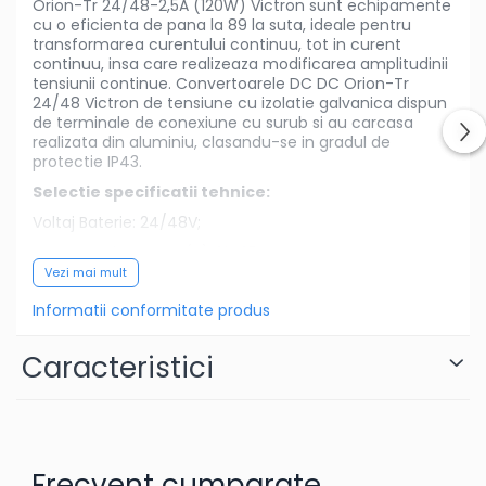
Orion-Tr 24/48-2,5A (120W) Victron sunt echipamente
cu o eficienta de pana la 89 la suta, ideale pentru
transformarea curentului continuu, tot in curent
continuu, insa care realizeaza modificarea amplitudinii
tensiunii continue. Convertoarele DC DC Orion-Tr
24/48 Victron de tensiune cu izolatie galvanica dispun
de terminale de conexiune cu surub si au carcasa
realizata din aluminiu, clasandu-se in gradul de
protectie IP43.
Selectie sp
e
cificatii tehnice:
Voltaj Baterie: 24/48V;
Tensiune de intrare (V): 16-35;
Vezi mai mult
Tensiune de iesire (V): 40
-60;
Informatii conformitate produs
Curent maxim de incarcare: 2.5A;
Iesire programabila DC: Da;
Caracteristici
Temperatura de operare
-20 to +55°C;
Eficienta: 88%;
Dimensiune (mm): 100 x 113 x 47;
Greutate (kg) 0,42;
Frecvent cumparate