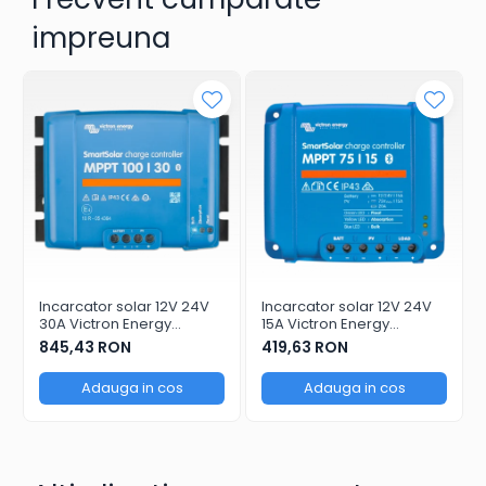
Va rugam sa consultati cartea tehnica pentru
impreuna
detalii complete!
Incarcator solar 12V 24V
Incarcator solar 12V 24V
30A Victron Energy
15A Victron Energy
SmartSolar MPPT 100/30
SmartSolar MPPT 75/15
845,43 RON
419,63 RON
Adauga in cos
Adauga in cos