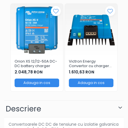
Orion XS 12/12-50A DC-
Victron Energy
Vi
DC battery charger
Convertor cu charger
Co
DC-DC Orion-Tr Smart
DC
2.048,78 RON
1.610,63 RON
1.
Isolated 12/12-30
No
(360W)
(3
Adauga in cos
Adauga in cos
Descriere
Convertoarele DC DC de tensiune cu izolatie galvanica