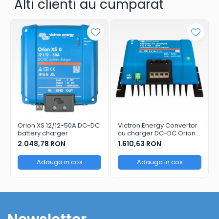
Alti clienti au cumparat
Orion XS 12/12-50A DC-DC
Victron Energy Convertor
battery charger
cu charger DC-DC Orion-
Tr Smart Isolated 12/12-30
2.048,78 RON
1.610,63 RON
(360W)
Adauga in cos
Adauga in cos