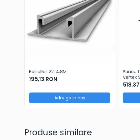
BasicRail 22; 4.8M
Panou f
Vertex 
195,13 RON
TOPCon
518,3
Adauga in cos
Produse similare