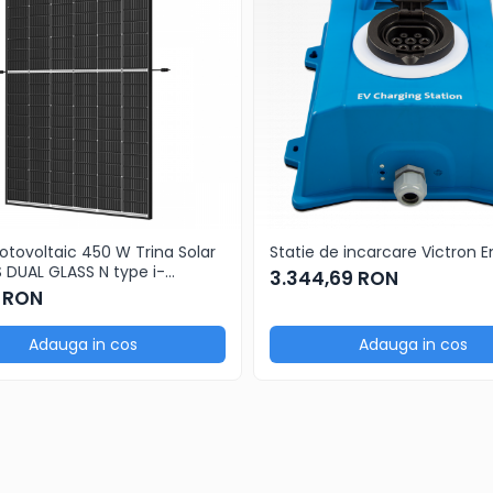
otovoltaic 450 W Trina Solar
Statie de incarcare Victron 
S DUAL GLASS N type i-
3.344,69 RON
 Module
7 RON
Adauga in cos
Adauga in cos