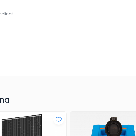
nclinat
una