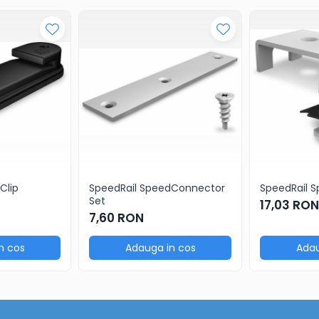
Clip
SpeedRail SpeedConnector
SpeedRail S
Set
17,03 RON
7,60 RON
n cos
Adauga in cos
Adau