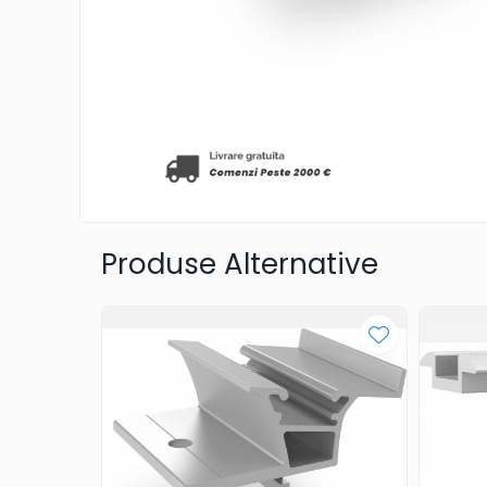
Acumulatori
AGM
Gel
Telecom
LiFePO4
Plumb Carbon
Panouri Fotovoltaice
Statii De Incarcare
Produse Alternative
Structuri K2 Systems
Cleme structura sigle/speed
Rail
Structura Dome
Structura SingleRail
Structura BasicRail
Kituri