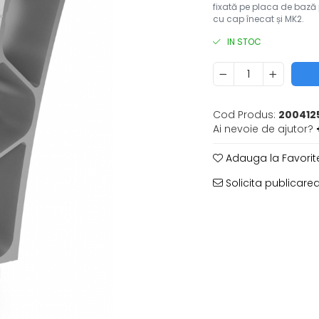
fixată pe placa de bază 
cu cap înecat și MK2.
IN STOC
Cod Produs:
200412
Ai nevoie de ajutor?
Adauga la Favorit
Solicita publicarea