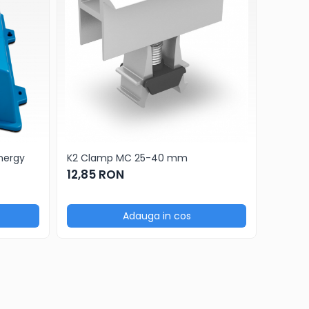
Energy
K2 Clamp MC 25-40 mm
OneEnd
12,85 RON
12,85
Adauga in cos