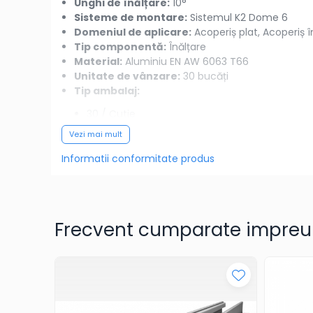
Unghi de înălțare:
10°
Sisteme de montare:
Sistemul K2 Dome 6
Domeniul de aplicare:
Acoperiș plat, Acoperiș î
Tip componentă:
Înălțare
Material:
Aluminiu EN AW 6063 T66
Unitate de vânzare:
30 bucăți
Tip ambalaj:
30 / Cutie
1.350 / Palet
Vezi mai mult
Greutate:
0.3 kg
Informatii conformitate produs
Frecvent cumparate impre