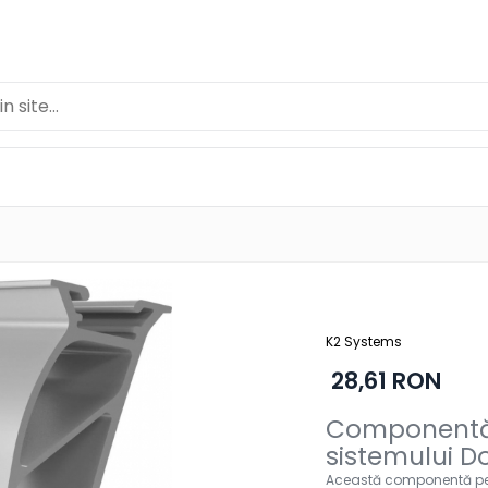
K2 Systems
28,61 RON
Componentă 
sistemului D
Această componentă pent