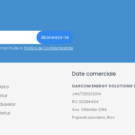
a mai multe in
Politica de Confidentialitate
Date comerciale
DARCOM ENERGY SOLUTIONS 
lata
J40/7253/2014
etur
RO 33296434
duselor
Sos. Oltenitei 219A
Retur
Popesti Leordeni, Ilfov