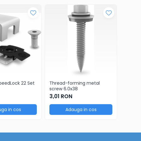
peedLock 22 Set
Thread-forming metal
SingleR
screw 6.0x38
233,7
3,01 RON
ga in cos
Adauga in cos