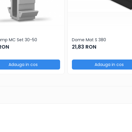
amp MC Set 30-50
Dome Mat S 380
 RON
21,83 RON
Adauga in cos
Adauga in cos