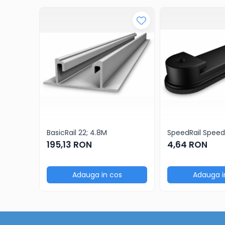
BasicRail 22; 4.8M
SpeedRail Speed
195,13 RON
4,64 RON
Adauga in cos
Adauga i