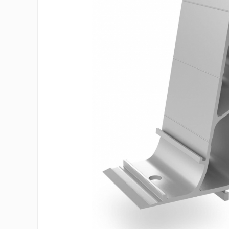
Invertoare On-Grid
Invertoare On-Grid uz
rezidențial
Invertoare On-Grid uz industrial
Accesorii
Invertoare Off-Grid
Incarcatoare Solare
PWM
MPPT
Convertoare DC-DC
Monitorizare Si Control
Protectii & Izolatoare Baterii
Cabluri Si Interfete
Incarcatoare De Retea
Accesorii