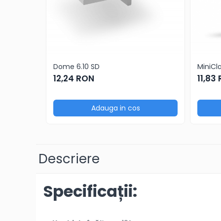
BestSellers
Produse Resigilate
Promotii
Proiecte Speciale
Dome 6.10 SD
MiniCl
12,24 RON
11,83
Adauga in cos
Descriere
Specificații: