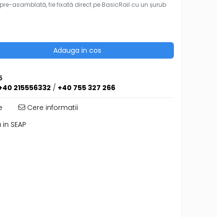
pre-asamblată, fie fixată direct pe BasicRail cu un șurub
Adauga in cos
5
+40 215556332
/
+40 755 327 266
e
Cere informatii
 in SEAP