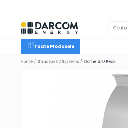
Toate Produsele
Automotive
Marine
Toate Produsele
Residential
Industrial
Home /
Structuri K2 Systems /
Dome 6.10 Peak
Invertoare Hibrid
Multiplus
Quattro
EasyPlus
EcoMulti
EasySolar
Fronius GEN24