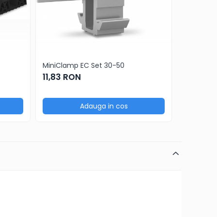
MiniClamp EC Set 30-50
S| Dome 
11,83 RON
16,73 R
Adauga in cos